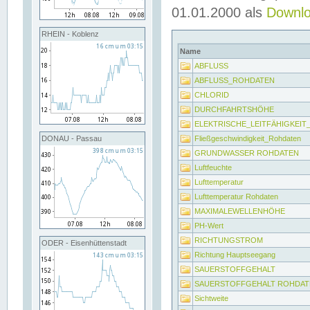
01.01.2000 als
Downl
RHEIN - Koblenz
Name
ABFLUSS
ABFLUSS_ROHDATEN
CHLORID
DURCHFAHRTSHÖHE
ELEKTRISCHE_LEITFÄHIGKEI
Fließgeschwindigkeit_Rohdaten
DONAU - Passau
GRUNDWASSER ROHDATEN
Luftfeuchte
Lufttemperatur
Lufttemperatur Rohdaten
MAXIMALEWELLENHÖHE
PH-Wert
RICHTUNGSTROM
ODER - Eisenhüttenstadt
Richtung Hauptseegang
SAUERSTOFFGEHALT
SAUERSTOFFGEHALT ROHDAT
Sichtweite