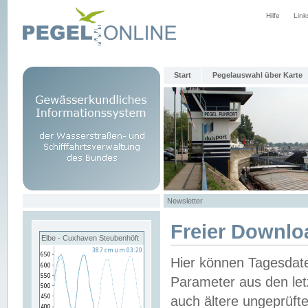
Hilfe
Link
Start
Pegelauswahl über Karte
Newsletter
Freier Downlo
Elbe - Cuxhaven Steubenhöft
Hier können Tagesdat
Parameter aus den let
auch ältere ungeprüf