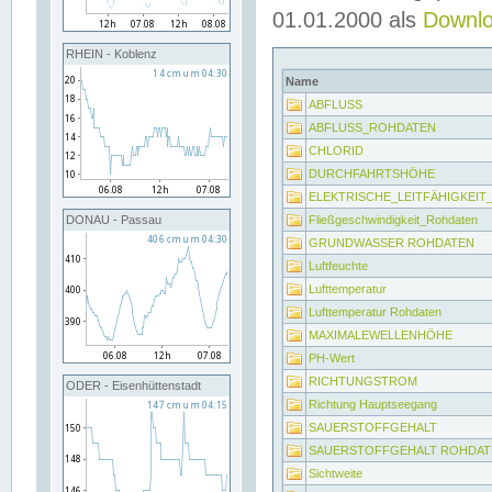
01.01.2000 als
Downl
RHEIN - Koblenz
Name
ABFLUSS
ABFLUSS_ROHDATEN
CHLORID
DURCHFAHRTSHÖHE
ELEKTRISCHE_LEITFÄHIGKEI
Fließgeschwindigkeit_Rohdaten
DONAU - Passau
GRUNDWASSER ROHDATEN
Luftfeuchte
Lufttemperatur
Lufttemperatur Rohdaten
MAXIMALEWELLENHÖHE
PH-Wert
RICHTUNGSTROM
ODER - Eisenhüttenstadt
Richtung Hauptseegang
SAUERSTOFFGEHALT
SAUERSTOFFGEHALT ROHDAT
Sichtweite