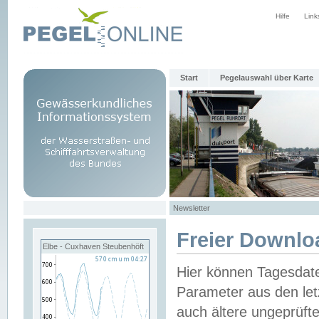
Hilfe
Link
Start
Pegelauswahl über Karte
Newsletter
Freier Downlo
Elbe - Cuxhaven Steubenhöft
Hier können Tagesdat
Parameter aus den let
auch ältere ungeprüf