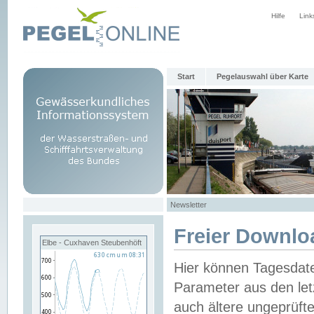
Hilfe
Link
Start
Pegelauswahl über Karte
Newsletter
Freier Downlo
Elbe - Cuxhaven Steubenhöft
Hier können Tagesdat
Parameter aus den let
auch ältere ungeprüf