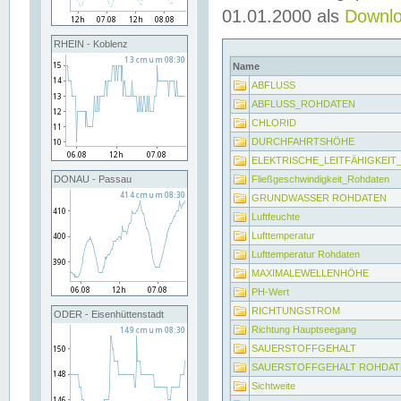
01.01.2000 als
Downl
RHEIN - Koblenz
Name
ABFLUSS
ABFLUSS_ROHDATEN
CHLORID
DURCHFAHRTSHÖHE
ELEKTRISCHE_LEITFÄHIGKEI
Fließgeschwindigkeit_Rohdaten
DONAU - Passau
GRUNDWASSER ROHDATEN
Luftfeuchte
Lufttemperatur
Lufttemperatur Rohdaten
MAXIMALEWELLENHÖHE
PH-Wert
RICHTUNGSTROM
ODER - Eisenhüttenstadt
Richtung Hauptseegang
SAUERSTOFFGEHALT
SAUERSTOFFGEHALT ROHDAT
Sichtweite