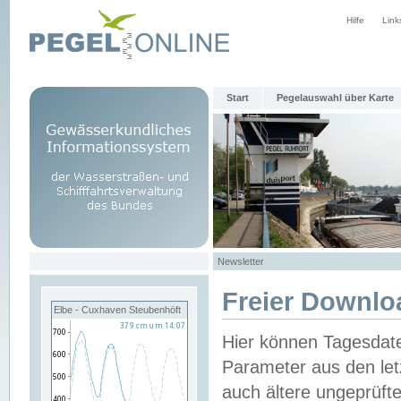
Hilfe
Link
Start
Pegelauswahl über Karte
Newsletter
Freier Downlo
Elbe - Cuxhaven Steubenhöft
Hier können Tagesdat
Parameter aus den let
auch ältere ungeprüf