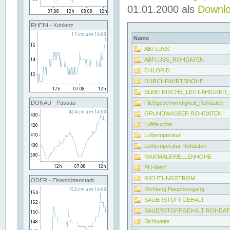
01.01.2000 als
Downl
RHEIN - Koblenz
Name
ABFLUSS
ABFLUSS_ROHDATEN
CHLORID
DURCHFAHRTSHÖHE
ELEKTRISCHE_LEITFÄHIGKEI
Fließgeschwindigkeit_Rohdaten
DONAU - Passau
GRUNDWASSER ROHDATEN
Luftfeuchte
Lufttemperatur
Lufttemperatur Rohdaten
MAXIMALEWELLENHÖHE
PH-Wert
RICHTUNGSTROM
ODER - Eisenhüttenstadt
Richtung Hauptseegang
SAUERSTOFFGEHALT
SAUERSTOFFGEHALT ROHDAT
Sichtweite