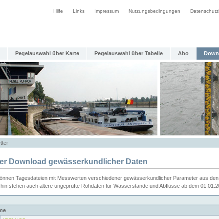
Hilfe
Links
Impressum
Nutzungsbedingungen
Datenschutz
Pegelauswahl über Karte
Pegelauswahl über Tabelle
Abo
Down
tter
ier Download gewässerkundlicher Daten
können Tagesdateien mit Messwerten verschiedener gewässerkundlicher Parameter aus den 
rhin stehen auch ältere ungeprüfte Rohdaten für Wasserstände und Abflüsse ab dem 01.01.
me