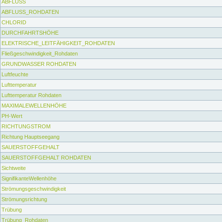
ABFLUSS
ABFLUSS_ROHDATEN
CHLORID
DURCHFAHRTSHÖHE
ELEKTRISCHE_LEITFÄHIGKEIT_ROHDATEN
Fließgeschwindigkeit_Rohdaten
GRUNDWASSER ROHDATEN
Luftfeuchte
Lufttemperatur
Lufttemperatur Rohdaten
MAXIMALEWELLENHÖHE
PH-Wert
RICHTUNGSTROM
Richtung Hauptseegang
SAUERSTOFFGEHALT
SAUERSTOFFGEHALT ROHDATEN
Sichtweite
SignifikanteWellenhöhe
Strömungsgeschwindigkeit
Strömungsrichtung
Trübung
Trübung_Rohdaten