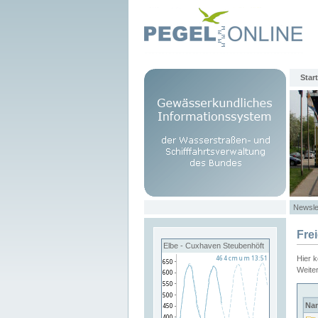
Start
Newsle
Fre
Elbe - Cuxhaven Steubenhöft
Hier 
Weite
Na