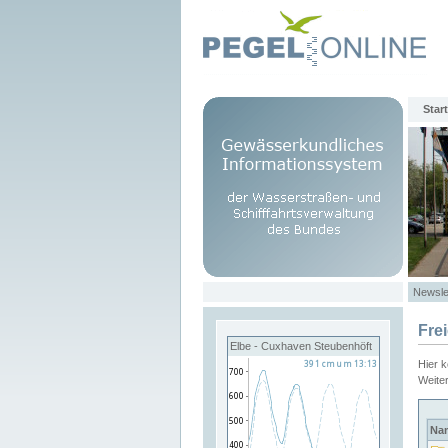
Start
Newsle
Fre
Elbe - Cuxhaven Steubenhöft
Hier 
Weite
Na