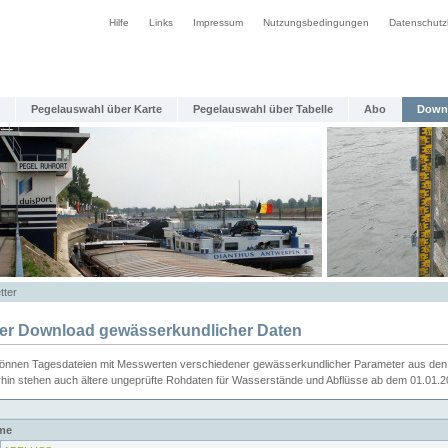
Hilfe
Links
Impressum
Nutzungsbedingungen
Datenschutz
Pegelauswahl über Karte
Pegelauswahl über Tabelle
Abo
Down
tter
ier Download gewässerkundlicher Daten
können Tagesdateien mit Messwerten verschiedener gewässerkundlicher Parameter aus den 
rhin stehen auch ältere ungeprüfte Rohdaten für Wasserstände und Abflüsse ab dem 01.01.
me