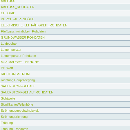
ABFLUSS
ABFLUSS_ROHDATEN
CHLORID
DURCHFAHRTSHÖHE
ELEKTRISCHE_LEITFÄHIGKEIT_ROHDATEN
Fließgeschwindigkeit_Rohdaten
GRUNDWASSER ROHDATEN
Luftfeuchte
Lufttemperatur
Lufttemperatur Rohdaten
MAXIMALEWELLENHÖHE
PH-Wert
RICHTUNGSTROM
Richtung Hauptseegang
SAUERSTOFFGEHALT
SAUERSTOFFGEHALT ROHDATEN
Sichtweite
SignifikanteWellenhöhe
Strömungsgeschwindigkeit
Strömungsrichtung
Trübung
Trübung_Rohdaten