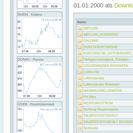
01.01.2000 als
Downl
RHEIN - Koblenz
Name
ABFLUSS
ABFLUSS_ROHDATEN
CHLORID
DURCHFAHRTSHÖHE
ELEKTRISCHE_LEITFÄHIGKEI
Fließgeschwindigkeit_Rohdaten
DONAU - Passau
GRUNDWASSER ROHDATEN
Luftfeuchte
Lufttemperatur
Lufttemperatur Rohdaten
MAXIMALEWELLENHÖHE
PH-Wert
RICHTUNGSTROM
ODER - Eisenhüttenstadt
Richtung Hauptseegang
SAUERSTOFFGEHALT
SAUERSTOFFGEHALT ROHDAT
Sichtweite