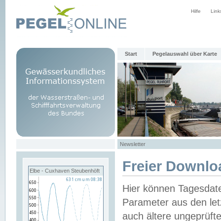
Hilfe
Link
Start
Pegelauswahl über Karte
Newsletter
Freier Downlo
Elbe - Cuxhaven Steubenhöft
Hier können Tagesdat
Parameter aus den let
auch ältere ungeprüf