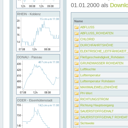
01.01.2000 als
Downl
RHEIN - Koblenz
Name
ABFLUSS
ABFLUSS_ROHDATEN
CHLORID
DURCHFAHRTSHÖHE
ELEKTRISCHE_LEITFÄHIGKEI
Fließgeschwindigkeit_Rohdaten
DONAU - Passau
GRUNDWASSER ROHDATEN
Luftfeuchte
Lufttemperatur
Lufttemperatur Rohdaten
MAXIMALEWELLENHÖHE
PH-Wert
RICHTUNGSTROM
ODER - Eisenhüttenstadt
Richtung Hauptseegang
SAUERSTOFFGEHALT
SAUERSTOFFGEHALT ROHDAT
Sichtweite