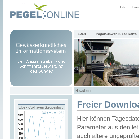
Hilfe
Link
Start
Pegelauswahl über Karte
Newsletter
Freier Downlo
Elbe - Cuxhaven Steubenhöft
Hier können Tagesdat
Parameter aus den let
auch ältere ungeprüf