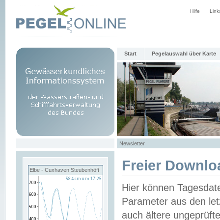
Hilfe
Link
Start
Pegelauswahl über Karte
Newsletter
Freier Downlo
Elbe - Cuxhaven Steubenhöft
Hier können Tagesdat
Parameter aus den let
auch ältere ungeprüf