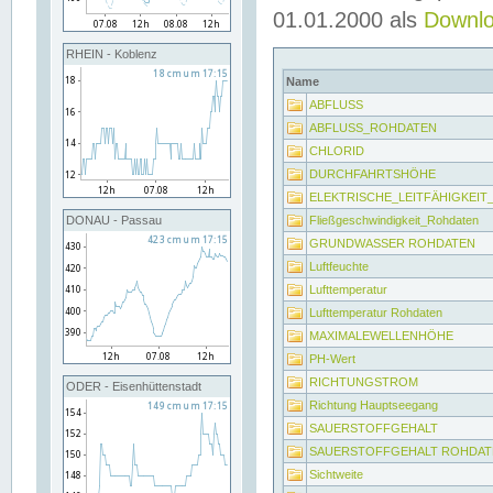
01.01.2000 als
Downl
RHEIN - Koblenz
Name
ABFLUSS
ABFLUSS_ROHDATEN
CHLORID
DURCHFAHRTSHÖHE
ELEKTRISCHE_LEITFÄHIGKEI
Fließgeschwindigkeit_Rohdaten
DONAU - Passau
GRUNDWASSER ROHDATEN
Luftfeuchte
Lufttemperatur
Lufttemperatur Rohdaten
MAXIMALEWELLENHÖHE
PH-Wert
RICHTUNGSTROM
ODER - Eisenhüttenstadt
Richtung Hauptseegang
SAUERSTOFFGEHALT
SAUERSTOFFGEHALT ROHDAT
Sichtweite