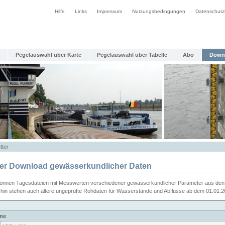
Hilfe
Links
Impressum
Nutzungsbedingungen
Datenschutz
Pegelauswahl über Karte
Pegelauswahl über Tabelle
Abo
Down
tter
ier Download gewässerkundlicher Daten
können Tagesdateien mit Messwerten verschiedener gewässerkundlicher Parameter aus den 
rhin stehen auch ältere ungeprüfte Rohdaten für Wasserstände und Abflüsse ab dem 01.01.
me