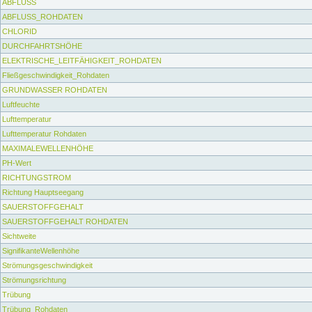
ABFLUSS
ABFLUSS_ROHDATEN
CHLORID
DURCHFAHRTSHÖHE
ELEKTRISCHE_LEITFÄHIGKEIT_ROHDATEN
Fließgeschwindigkeit_Rohdaten
GRUNDWASSER ROHDATEN
Luftfeuchte
Lufttemperatur
Lufttemperatur Rohdaten
MAXIMALEWELLENHÖHE
PH-Wert
RICHTUNGSTROM
Richtung Hauptseegang
SAUERSTOFFGEHALT
SAUERSTOFFGEHALT ROHDATEN
Sichtweite
SignifikanteWellenhöhe
Strömungsgeschwindigkeit
Strömungsrichtung
Trübung
Trübung_Rohdaten