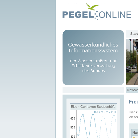
Start
Newsle
Fre
Elbe - Cuxhaven Steubenhöft
Hier 
Weite
Na