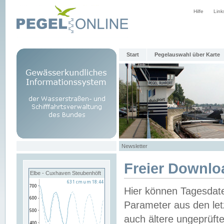
Hilfe
Link
Start
Pegelauswahl über Karte
Newsletter
Freier Downlo
Elbe - Cuxhaven Steubenhöft
Hier können Tagesdat
Parameter aus den let
auch ältere ungeprüf