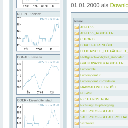
01.01.2000 als
Downl
RHEIN - Koblenz
Name
ABFLUSS
ABFLUSS_ROHDATEN
CHLORID
DURCHFAHRTSHÖHE
ELEKTRISCHE_LEITFÄHIGKEI
Fließgeschwindigkeit_Rohdaten
DONAU - Passau
GRUNDWASSER ROHDATEN
Luftfeuchte
Lufttemperatur
Lufttemperatur Rohdaten
MAXIMALEWELLENHÖHE
PH-Wert
RICHTUNGSTROM
ODER - Eisenhüttenstadt
Richtung Hauptseegang
SAUERSTOFFGEHALT
SAUERSTOFFGEHALT ROHDAT
Sichtweite