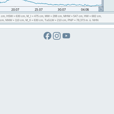
 cm,
HSW
= 630 cm,
M_I
= 475 cm,
MW
= 288 cm,
MHW
= 547 cm,
HW
= 682 cm,
 cm,
NNW
= 110 cm,
M_II
= 630 cm,
TuGLW
= 210 cm,
PNP
= 78,373
m. ü. NHN