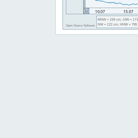
MNW
= 159 cm,
GlW
= 171
NW
= 122 cm,
HHW
= 795
Open Source Software