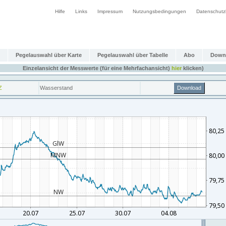
Hilfe
Links
Impressum
Nutzungsbedingungen
Datenschutz
Pegelauswahl über Karte
Pegelauswahl über Tabelle
Abo
Down
Einzelansicht der Messwerte (für eine Mehrfachansicht)
hier
klicken)
Z
Wasserstand
Download