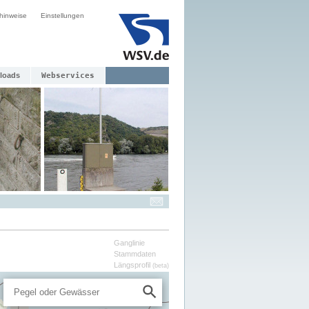
hinweise
Einstellungen
loads
Webservices
Ganglinie
Stammdaten
Längsprofil
(beta)