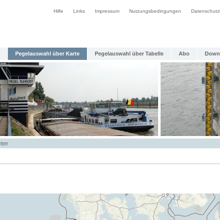
Hilfe
Links
Impressum
Nutzungsbedingungen
Datenschutz
Pegelauswahl über Karte
Pegelauswahl über Tabelle
Abo
Down
tter