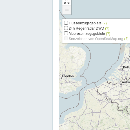
−
Flusseinzugsgebiete
(?)
24h Regenradar DWD
(?)
Meereseinzugsgebiete
(?)
Seezeichen von OpenSeaMap.org
(?)