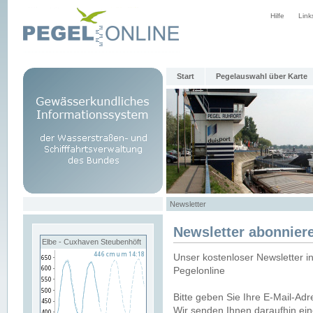
Hilfe
Link
Start
Pegelauswahl über Karte
Newsletter
Newsletter abonnier
Elbe - Cuxhaven Steubenhöft
Unser kostenloser Newsletter i
Pegelonline
Bitte geben Sie Ihre E-Mail-Ad
Wir senden Ihnen daraufhin ein