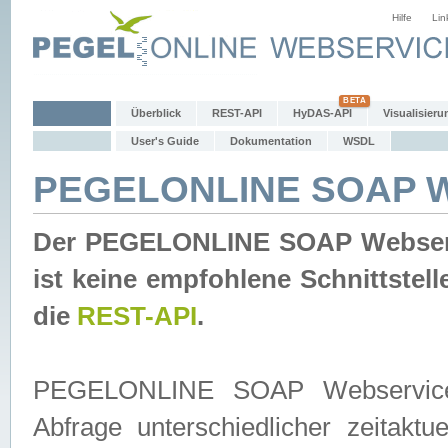
Hilfe
Lin
Überblick
REST-API
HyDAS-API
Visualisieru
User's Guide
Dokumentation
WSDL
PEGELONLINE SOAP W
Der PEGELONLINE SOAP Webservic
ist keine empfohlene Schnittste
die
REST-API
.
PEGELONLINE SOAP Webservice is
Abfrage unterschiedlicher zeitak