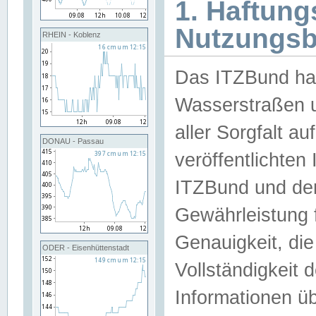
1. Haftun
Nutzungs
RHEIN - Koblenz
Das ITZBund han
Wasserstraßen u
aller Sorgfalt au
DONAU - Passau
veröffentlichte
ITZBund und de
Gewährleistung fü
Genauigkeit, die 
ODER - Eisenhüttenstadt
Vollständigkeit
Informationen 