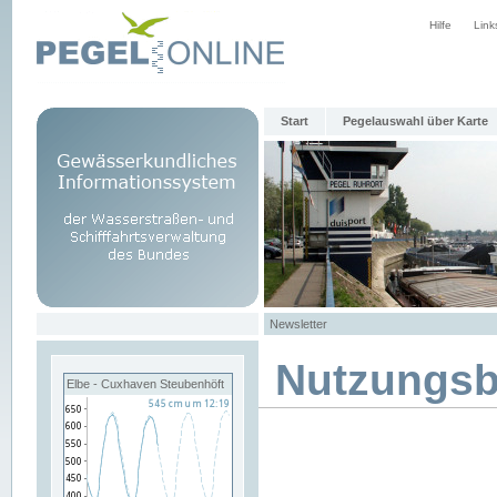
Hilfe
Link
Start
Pegelauswahl über Karte
Newsletter
Nutzungs
Elbe - Cuxhaven Steubenhöft