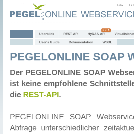
Hilfe
Lin
Überblick
REST-API
HyDAS-API
Visualisieru
User's Guide
Dokumentation
WSDL
PEGELONLINE SOAP W
Der PEGELONLINE SOAP Webservic
ist keine empfohlene Schnittste
die
REST-API
.
PEGELONLINE SOAP Webservice is
Abfrage unterschiedlicher zeitak