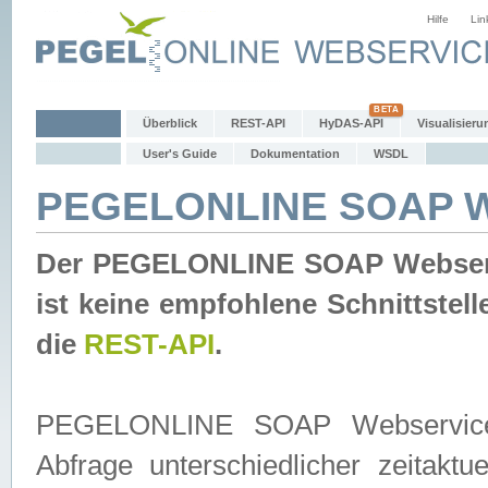
Hilfe
Lin
Überblick
REST-API
HyDAS-API
Visualisieru
User's Guide
Dokumentation
WSDL
PEGELONLINE SOAP W
Der PEGELONLINE SOAP Webservic
ist keine empfohlene Schnittste
die
REST-API
.
PEGELONLINE SOAP Webservice is
Abfrage unterschiedlicher zeitak