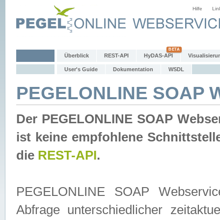
Hilfe
Lin
Überblick
REST-API
HyDAS-API
Visualisieru
User's Guide
Dokumentation
WSDL
PEGELONLINE SOAP W
Der PEGELONLINE SOAP Webservic
ist keine empfohlene Schnittste
die
REST-API
.
PEGELONLINE SOAP Webservice is
Abfrage unterschiedlicher zeitak