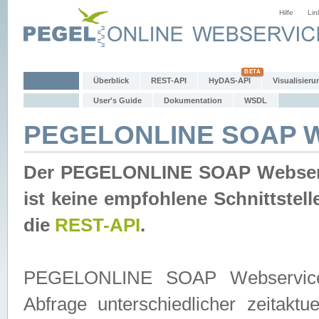
Hilfe
Lin
Überblick
REST-API
HyDAS-API
Visualisieru
User's Guide
Dokumentation
WSDL
PEGELONLINE SOAP W
Der PEGELONLINE SOAP Webservic
ist keine empfohlene Schnittste
die
REST-API
.
PEGELONLINE SOAP Webservice is
Abfrage unterschiedlicher zeitak