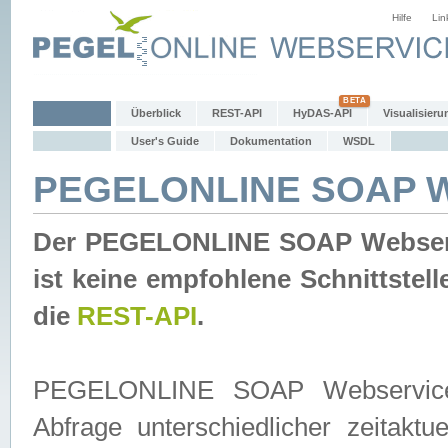
Hilfe
Lin
Überblick
REST-API
HyDAS-API
Visualisieru
User's Guide
Dokumentation
WSDL
PEGELONLINE SOAP W
Der PEGELONLINE SOAP Webservic
ist keine empfohlene Schnittste
die
REST-API
.
PEGELONLINE SOAP Webservice is
Abfrage unterschiedlicher zeitak