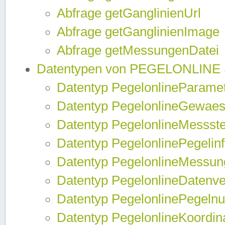
Abfrage getGanglinienUrl
Abfrage getGanglinienImage
Abfrage getMessungenDatei
Datentypen von PEGELONLINE
Datentyp PegelonlineParame
Datentyp PegelonlineGewaes
Datentyp PegelonlineMessste
Datentyp PegelonlinePegelin
Datentyp PegelonlineMessun
Datentyp PegelonlineDatenve
Datentyp PegelonlinePegelnu
Datentyp PegelonlineKoordin