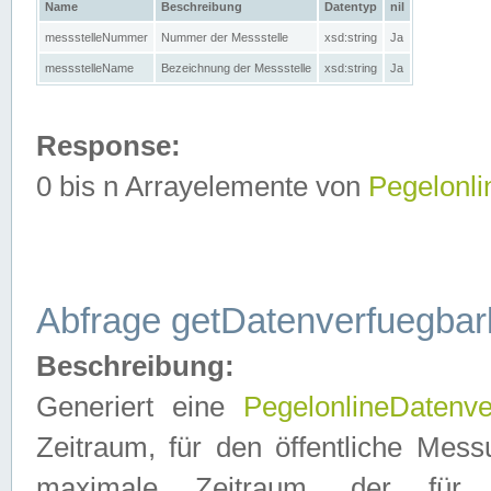
Name
Beschreibung
Datentyp
nil
messstelleNummer
Nummer der Messstelle
xsd:string
Ja
messstelleName
Bezeichnung der Messstelle
xsd:string
Ja
Response:
0 bis n Arrayelemente von
Pegelonl
Abfrage getDatenverfuegbar
Beschreibung:
Generiert eine
PegelonlineDatenve
Zeitraum, für den öffentliche Mess
maximale Zeitraum, der fü