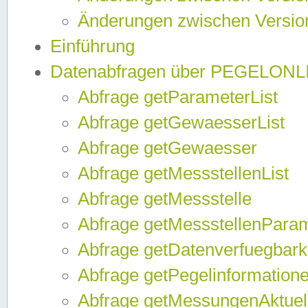
Änderungen zwischen Version
Einführung
Datenabfragen über PEGELONL
Abfrage getParameterList
Abfrage getGewaesserList
Abfrage getGewaesser
Abfrage getMessstellenList
Abfrage getMessstelle
Abfrage getMessstellenPara
Abfrage getDatenverfuegbark
Abfrage getPegelinformation
Abfrage getMessungenAktuel