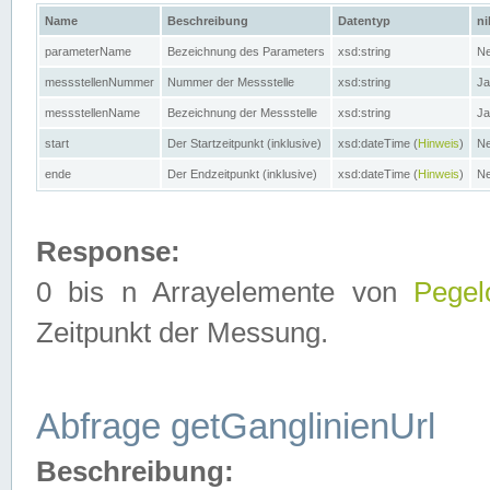
Name
Beschreibung
Datentyp
ni
parameterName
Bezeichnung des Parameters
xsd:string
Ne
messstellenNummer
Nummer der Messstelle
xsd:string
Ja
messstellenName
Bezeichnung der Messstelle
xsd:string
Ja
start
Der Startzeitpunkt (inklusive)
xsd:dateTime (
Hinweis
)
Ne
ende
Der Endzeitpunkt (inklusive)
xsd:dateTime (
Hinweis
)
Ne
Response:
0 bis n Arrayelemente von
Pegel
Zeitpunkt der Messung.
Abfrage getGanglinienUrl
Beschreibung: