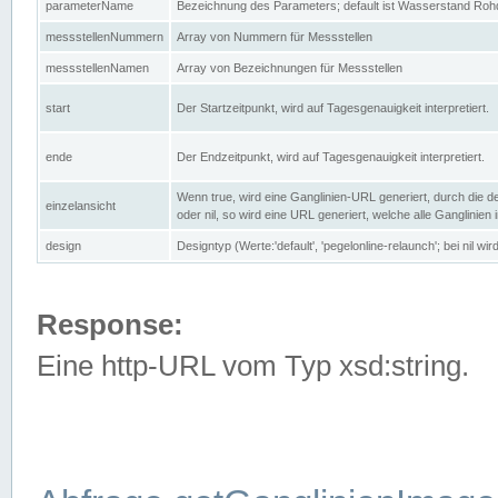
parameterName
Bezeichnung des Parameters; default ist Wasserstand Rohd
messstellenNummern
Array von Nummern für Messstellen
messstellenNamen
Array von Bezeichnungen für Messstellen
start
Der Startzeitpunkt, wird auf Tagesgenauigkeit interpretiert.
ende
Der Endzeitpunkt, wird auf Tagesgenauigkeit interpretiert.
Wenn true, wird eine Ganglinien-URL generiert, durch die d
einzelansicht
oder nil, so wird eine URL generiert, welche alle Ganglinien
design
Designtyp (Werte:'default', 'pegelonline-relaunch'; bei nil 
Response:
Eine http-URL vom Typ xsd:string.