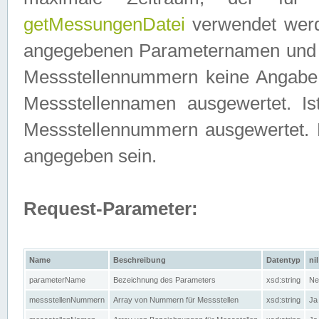
getMessungenDatei
verwendet werden
angegebenen Parameternamen und M
Messstellennummern keine Angabe g
Messstellennamen ausgewertet. I
Messstellennummern ausgewertet.
angegeben sein.
Request-Parameter:
Name
Beschreibung
Datentyp
nil
parameterName
Bezeichnung des Parameters
xsd:string
Ne
messstellenNummern
Array von Nummern für Messstellen
xsd:string
Ja