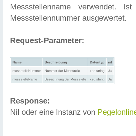
Messstellenname verwendet. Is
Messstellennummer ausgewertet.
Request-Parameter:
Name
Beschreibung
Datentyp
nil
messstelleNummer
Nummer der Messstelle
xsd:string
Ja
messstelleName
Bezeichnung der Messstelle
xsd:string
Ja
Response:
Nil oder eine Instanz von
Pegelonlin