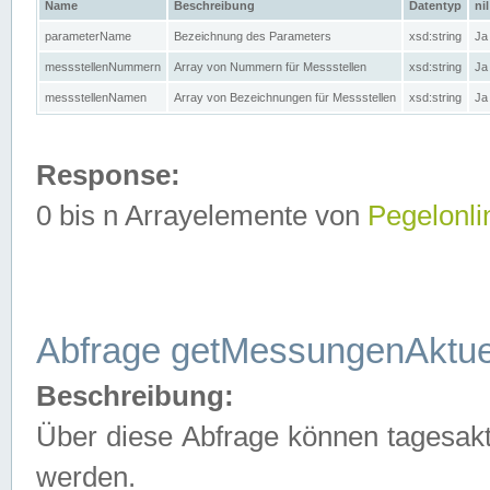
Name
Beschreibung
Datentyp
nil
parameterName
Bezeichnung des Parameters
xsd:string
Ja
messstellenNummern
Array von Nummern für Messstellen
xsd:string
Ja
messstellenNamen
Array von Bezeichnungen für Messstellen
xsd:string
Ja
Response:
0 bis n Arrayelemente von
Pegelonli
Abfrage getMessungenAktue
Beschreibung:
Über diese Abfrage können tagesakt
werden.