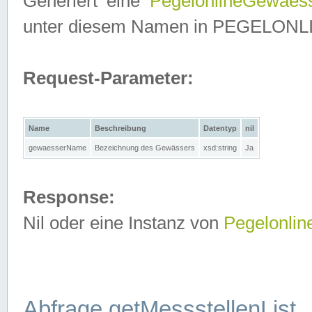
Generiert eine
PegelonlineGewaes
unter diesem Namen in PEGELONLINE
Request-Parameter:
Name
Beschreibung
Datentyp
nil
gewaesserName
Bezeichnung des Gewässers
xsd:string
Ja
Response:
Nil oder eine Instanz von
Pegelonli
Abfrage getMessstellenList