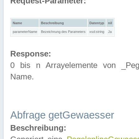
Request-Parameter:
Name
Beschreibung
Datentyp
nil
parameterName
Bezeichnung des Parameters
xsd:string
Ja
Response:
0 bis n Arrayelemente von _Pege
Name.
Abfrage getGewaesser
Beschreibung: