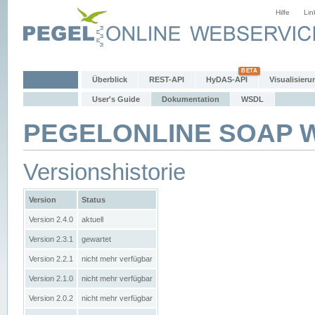
Hilfe
Lin
Überblick
REST-API
HyDAS-API
Visualisieru
User's Guide
Dokumentation
WSDL
PEGELONLINE SOAP We
Versionshistorie
Version
Status
Version 2.4.0
aktuell
Version 2.3.1
gewartet
Version 2.2.1
nicht mehr verfügbar
Version 2.1.0
nicht mehr verfügbar
Version 2.0.2
nicht mehr verfügbar