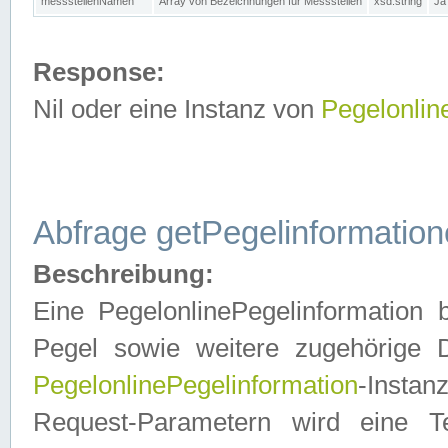
messstellenNamen
Array von Bezeichnungen für Messstellen
xsd:string
Ja
Response:
Nil oder eine Instanz von
Pegelonlin
Abfrage getPegelinformatio
Beschreibung:
Eine PegelonlinePegelinformation 
Pegel sowie weitere zugehörige D
PegelonlinePegelinformation
-Insta
Request-Parametern wird eine T