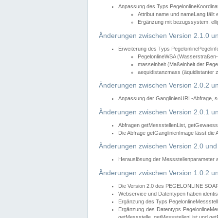
Anpassung des Typs PegelonlineKoordin
Attribut name und nameLang fällt 
Ergänzung mit bezugssystem, elli
Änderungen zwischen Version 2.1.0 un
Erweiterung des Typs PegelonlinePegelinf
PegelonlineWSA (Wasserstraßen- u
masseinheit (Maßeinheit der Pegel
aequidistanzmass (äquidistanter 
Änderungen zwischen Version 2.0.2 un
Anpassung der GanglinienURL-Abfrage, so
Änderungen zwischen Version 2.0.1 un
Abfragen getMessstellenList, getGewaess
Die Abfrage getGanglinienImage lässt die
Änderungen zwischen Version 2.0 und 
Herauslösung der Messstellenparameter 
Änderungen zwischen Version 1.0.2 un
Die Version 2.0 des PEGELONLINE SOAP We
Webservice und Datentypen haben identis
Ergänzung des Typs PegelonlineMessstell
Ergänzung des Datentyps PegelonlineMess
getMessstelle, getMessstellenList und get