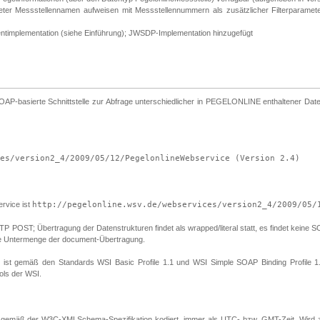
meter Messstellennamen aufweisen mit Messstellennummern als zusätzlicher Filterparam
entimplementation (siehe Einführung); JWSDP-Implementation hinzugefügt
asierte Schnittstelle zur Abfrage unterschiedlicher in PEGELONLINE enthaltener Daten,
es/version2_4/2009/05/12/PegelonlineWebservice (Version 2.4)
vice ist
http://pegelonline.wsv.de/webservices/version2_4/2009/05/
ST; Übertragung der Datenstrukturen findet als wrapped/literal statt, es findet keine SOAP 
eine Untermenge der document-Übertragung.
en ist gemäß den Standards WSI Basic Profile 1.1 und WSI Simple SOAP Binding Profile 1.
ols der WSI.
gemäß der W3C-XMLSchema-Spezifikation kodiert, immer als UTC- bzw. GMT-Zeit. Wird z