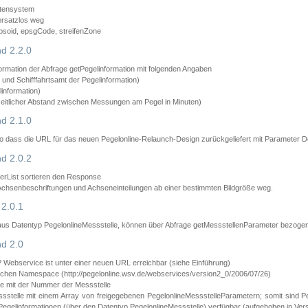
atensystem
ersatzlos weg
psoid, epsgCode, streifenZone
d 2.2.0
ormation der Abfrage getPegelinformation mit folgenden Angaben
nd Schifffahrtsamt der Pegelinformation)
information)
zeitlicher Abstand zwischen Messungen am Pegel in Minuten)
d 2.1.0
 dass die URL für das neuen Pegelonline-Relaunch-Design zurückgeliefert mit Parameter D
d 2.0.2
erList sortieren den Response
 Achsenbeschriftungen und Achseneinteilungen ab einer bestimmten Bildgröße weg.
2.0.1
aus Datentyp PegelonlineMessstelle, können über Abfrage getMessstellenParameter bezoge
d 2.0
bservice ist unter einer neuen URL erreichbar (siehe Einführung)
chen Namespace (http://pegelonline.wsv.de/webservices/version2_0/2006/07/26)
e mit der Nummer der Messstelle
stelle mit einem Array von freigegebenen PegelonlineMessstelleParametern; somit sind P
Pegelinformationen (über den Datentyp PegelonlineMessstelle) verfügbar (aufgehoben in Vers