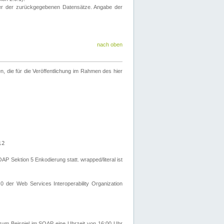
eter der zurückgegebenen Datensätze. Angabe der
nach oben
 die für die Veröffentlichung im Rahmen des hier
12
Sektion 5 Enkodierung statt. wrapped/literal ist
0 der Web Services Interoperability Organization
um Beispiel im SOAP eine Uhrzeit von 16:00 Uhr