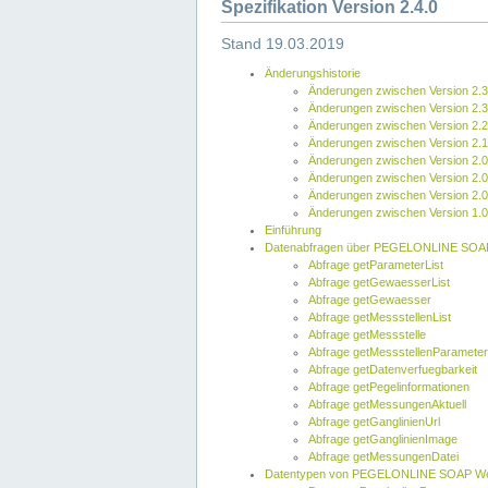
Spezifikation Version 2.4.0
Stand 19.03.2019
Änderungshistorie
Änderungen zwischen Version 2.3
Änderungen zwischen Version 2.3
Änderungen zwischen Version 2.2
Änderungen zwischen Version 2.1
Änderungen zwischen Version 2.0
Änderungen zwischen Version 2.0
Änderungen zwischen Version 2.0
Änderungen zwischen Version 1.0
Einführung
Datenabfragen über PEGELONLINE SOA
Abfrage getParameterList
Abfrage getGewaesserList
Abfrage getGewaesser
Abfrage getMessstellenList
Abfrage getMessstelle
Abfrage getMessstellenParameter
Abfrage getDatenverfuegbarkeit
Abfrage getPegelinformationen
Abfrage getMessungenAktuell
Abfrage getGanglinienUrl
Abfrage getGanglinienImage
Abfrage getMessungenDatei
Datentypen von PEGELONLINE SOAP We