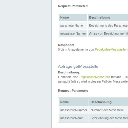
Request-Parameter:
Name
Beschreibung
parameterName
Bezeichnung des Paramete
gewaesserNamen
Array
von Bezeichnungen f
Response:
0 bis n Arrayelemente von
PegelonlineMessstelle
-
Abfrage getMessstelle
Beschreibung:
Generiert eine
PegelonlineMessstelle
-Instanz. Li
gemacht (nil) so wird in diesem Fall der Messste
Request-Parameter:
Name
Beschreibung
messstelleNummer
Nummer der Messstelle
messstelleName
Bezeichnung der Messstel