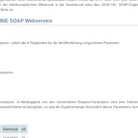
 in der mitteleuropäischen Winterzeit, in der Sommerzeit wäre dies 18:00 Uhr. SOAP-Eng
lients an.
INE SOAP Webservice
tanzen. Liefert alle in Pegelonline für die Veröffentlichung vorgesehene Parameter.
nstanzen.
Instanzen. In Abhängigkeit von den verwendeten Request-Parametern wird eine Teilme
arameterName nil
übergeben, so wird die Ergebnismenge hinsichtlich dieses Parameters nich
Datentyp
nil
xsd:string
Ja