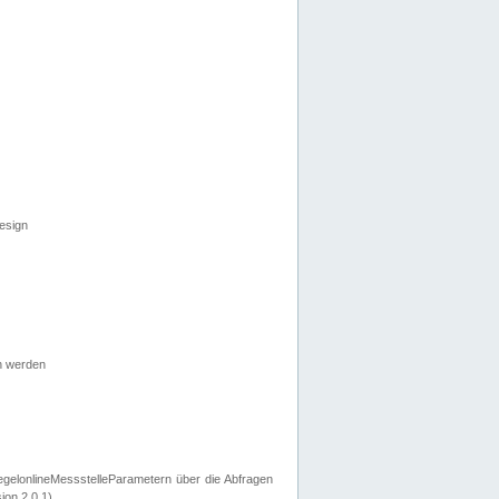
esign
n werden
egelonlineMessstelleParametern über die Abfragen
ion 2.0.1).