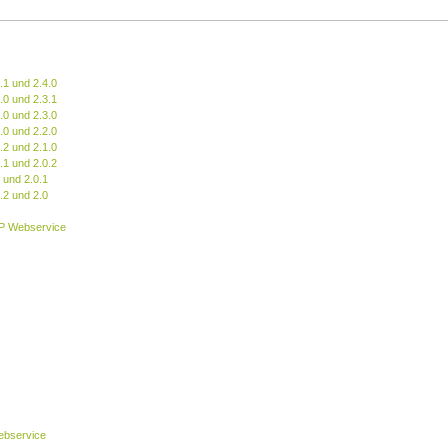
.1 und 2.4.0
.0 und 2.3.1
.0 und 2.3.0
.0 und 2.2.0
.2 und 2.1.0
.1 und 2.0.2
 und 2.0.1
.2 und 2.0
P Webservice
bservice