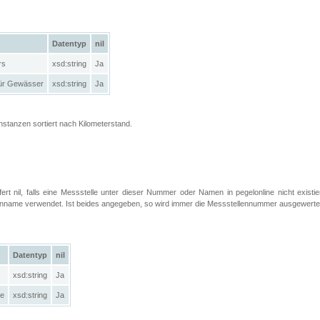
Datentyp
nil
rs
xsd:string
Ja
ür Gewässer
xsd:string
Ja
Instanzen sortiert nach Kilometerstand.
efert nil, falls eine Messstelle unter dieser Nummer oder Namen in pegelonline nicht exist
llenname verwendet. Ist beides angegeben, so wird immer die Messstellennummer ausgewerte
Datentyp
nil
xsd:string
Ja
le
xsd:string
Ja