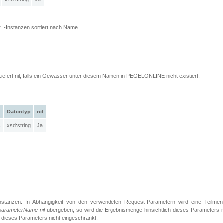
_-Instanzen sortiert nach Name.
Liefert nil, falls ein Gewässer unter diesem Namen in PEGELONLINE nicht existiert.
Datentyp
nil
s
xsd:string
Ja
Instanzen. In Abhängigkeit von den verwendeten Request-Parametern wird eine Teilmen
parameterName nil
übergeben, so wird die Ergebnismenge hinsichtlich dieses Parameters n
h dieses Parameters nicht eingeschränkt.