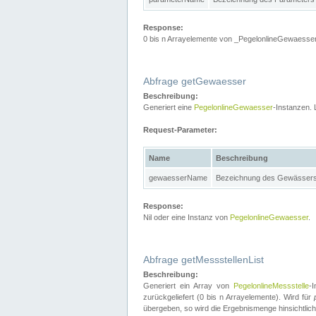
Response:
0 bis n Arrayelemente von _PegelonlineGewaesser
Abfrage getGewaesser
Beschreibung:
Generiert eine
PegelonlineGewaesser
-Instanzen. 
Request-Parameter:
Name
Beschreibung
gewaesserName
Bezeichnung des Gewässer
Response:
Nil oder eine Instanz von
PegelonlineGewaesser
.
Abfrage getMessstellenList
Beschreibung:
Generiert ein Array von
PegelonlineMessstelle
-
zurückgeliefert (0 bis n Arrayelemente). Wird für
übergeben, so wird die Ergebnismenge hinsichtlic