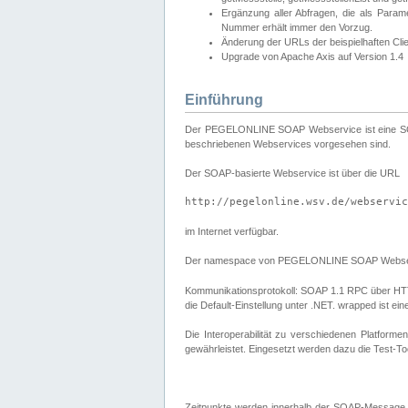
Ergänzung aller Abfragen, die als Para
Nummer erhält immer den Vorzug.
Änderung der URLs der beispielhaften Cli
Upgrade von Apache Axis auf Version 1.4
Einführung
Der PEGELONLINE SOAP Webservice ist eine SOAP-b
beschriebenen Webservices vorgesehen sind.
Der SOAP-basierte Webservice ist über die URL
http://pegelonline.wsv.de/webservic
im Internet verfügbar.
Der namespace von PEGELONLINE SOAP Webser
Kommunikationsprotokoll: SOAP 1.1 RPC über HTTP PO
die Default-Einstellung unter .NET. wrapped ist 
Die Interoperabilität zu verschiedenen Platform
gewährleistet. Eingesetzt werden dazu die Test-To
Zeitpunkte werden innerhalb der SOAP-Message 