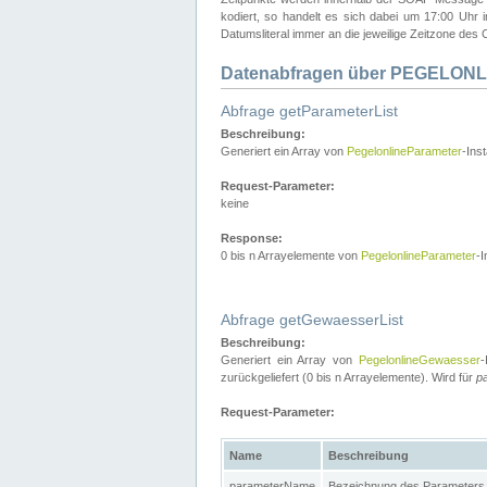
kodiert, so handelt es sich dabei um 17:00 Uhr
Datumsliteral immer an die jeweilige Zeitzone des C
Datenabfragen über PEGELONL
Abfrage getParameterList
Beschreibung:
Generiert ein Array von
PegelonlineParameter
-Ins
Request-Parameter:
keine
Response:
0 bis n Arrayelemente von
PegelonlineParameter
-I
Abfrage getGewaesserList
Beschreibung:
Generiert ein Array von
PegelonlineGewaesser
-
zurückgeliefert (0 bis n Arrayelemente). Wird für
p
Request-Parameter:
Name
Beschreibung
parameterName
Bezeichnung des Parameters