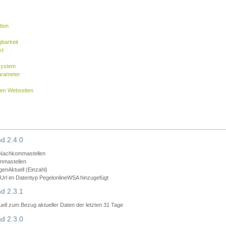
tion
barkeit
kt
system
arameter
nen Webseiten
d 2.4.0
 Nachkommastellen
mmastellen
nAktuell (Einzahl)
rl im Datentyp PegelonlineWSA hinzugefügt
d 2.3.1
ll zum Bezug aktueller Daten der letzten 31 Tage
d 2.3.0