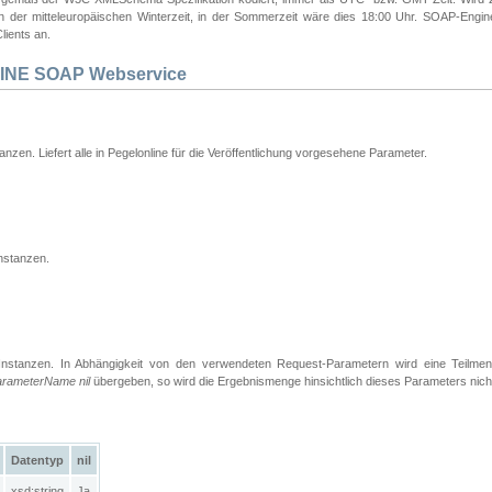
 in der mitteleuropäischen Winterzeit, in der Sommerzeit wäre dies 18:00 Uhr. SOAP-Eng
lients an.
INE SOAP Webservice
tanzen. Liefert alle in Pegelonline für die Veröffentlichung vorgesehene Parameter.
nstanzen.
Instanzen. In Abhängigkeit von den verwendeten Request-Parametern wird eine Teilme
arameterName nil
übergeben, so wird die Ergebnismenge hinsichtlich dieses Parameters nich
Datentyp
nil
xsd:string
Ja