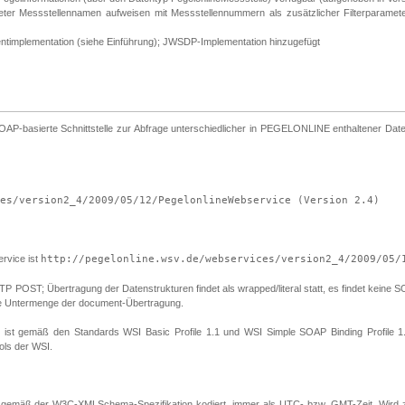
meter Messstellennamen aufweisen mit Messstellennummern als zusätzlicher Filterparam
entimplementation (siehe Einführung); JWSDP-Implementation hinzugefügt
asierte Schnittstelle zur Abfrage unterschiedlicher in PEGELONLINE enthaltener Daten,
es/version2_4/2009/05/12/PegelonlineWebservice (Version 2.4)
vice ist
http://pegelonline.wsv.de/webservices/version2_4/2009/05/
ST; Übertragung der Datenstrukturen findet als wrapped/literal statt, es findet keine SOAP 
eine Untermenge der document-Übertragung.
en ist gemäß den Standards WSI Basic Profile 1.1 und WSI Simple SOAP Binding Profile 1.
ols der WSI.
gemäß der W3C-XMLSchema-Spezifikation kodiert, immer als UTC- bzw. GMT-Zeit. Wird z