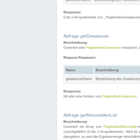
Response:
0 bis n Arrayelemente von _PegelonlineGewaesser
Abfrage getGewaesser
Beschreibung:
Generiert eine
PegelonlineGewaesser
-Instanzen. 
Request-Parameter:
Name
Beschreibung
gewaesserName
Bezeichnung des Gewässer
Response:
Nil oder eine Instanz von
PegelonlineGewaesser
.
Abfrage getMessstellenList
Beschreibung:
Generiert ein Array von
PegelonlineMessstelle
-
zurückgeliefert (0 bis n Arrayelemente). Wird für
übergeben, so wird die Ergebnismenge hinsichtlic