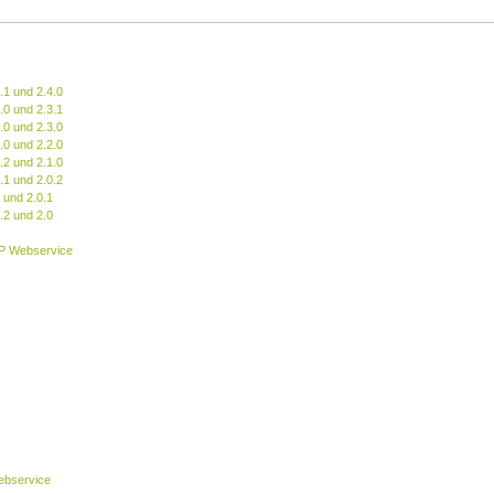
.1 und 2.4.0
.0 und 2.3.1
.0 und 2.3.0
.0 und 2.2.0
.2 und 2.1.0
.1 und 2.0.2
 und 2.0.1
.2 und 2.0
P Webservice
bservice