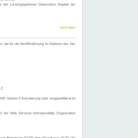
eter der zurückgegebenen Datensätze. Angabe der
nach oben
 die für die Veröffentlichung im Rahmen des hier
12
Sektion 5 Enkodierung statt. wrapped/literal ist
0 der Web Services Interoperability Organization
um Beispiel im SOAP eine Uhrzeit von 16:00 Uhr