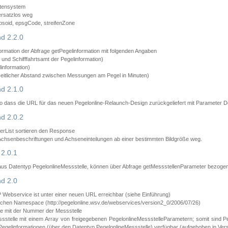
atensystem
ersatzlos weg
psoid, epsgCode, streifenZone
d 2.2.0
ormation der Abfrage getPegelinformation mit folgenden Angaben
nd Schifffahrtsamt der Pegelinformation)
information)
zeitlicher Abstand zwischen Messungen am Pegel in Minuten)
d 2.1.0
 dass die URL für das neuen Pegelonline-Relaunch-Design zurückgeliefert mit Parameter D
d 2.0.2
erList sortieren den Response
 Achsenbeschriftungen und Achseneinteilungen ab einer bestimmten Bildgröße weg.
2.0.1
aus Datentyp PegelonlineMessstelle, können über Abfrage getMessstellenParameter bezoge
d 2.0
bservice ist unter einer neuen URL erreichbar (siehe Einführung)
chen Namespace (http://pegelonline.wsv.de/webservices/version2_0/2006/07/26)
e mit der Nummer der Messstelle
stelle mit einem Array von freigegebenen PegelonlineMessstelleParametern; somit sind P
Pegelinformationen (über den Datentyp PegelonlineMessstelle) verfügbar (aufgehoben in Vers