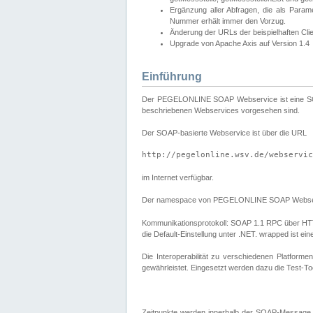
Ergänzung aller Abfragen, die als Para
Nummer erhält immer den Vorzug.
Änderung der URLs der beispielhaften Cli
Upgrade von Apache Axis auf Version 1.4
Einführung
Der PEGELONLINE SOAP Webservice ist eine SOAP-b
beschriebenen Webservices vorgesehen sind.
Der SOAP-basierte Webservice ist über die URL
http://pegelonline.wsv.de/webservic
im Internet verfügbar.
Der namespace von PEGELONLINE SOAP Webser
Kommunikationsprotokoll: SOAP 1.1 RPC über HTTP PO
die Default-Einstellung unter .NET. wrapped ist 
Die Interoperabilität zu verschiedenen Platform
gewährleistet. Eingesetzt werden dazu die Test-To
Zeitpunkte werden innerhalb der SOAP-Message 