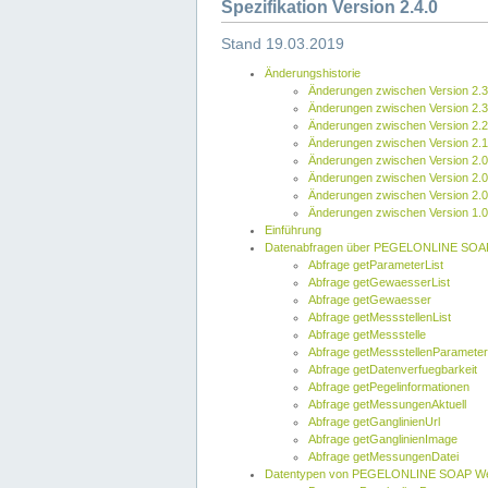
Spezifikation Version 2.4.0
Stand 19.03.2019
Änderungshistorie
Änderungen zwischen Version 2.3
Änderungen zwischen Version 2.3
Änderungen zwischen Version 2.2
Änderungen zwischen Version 2.1
Änderungen zwischen Version 2.0
Änderungen zwischen Version 2.0
Änderungen zwischen Version 2.0
Änderungen zwischen Version 1.0
Einführung
Datenabfragen über PEGELONLINE SOA
Abfrage getParameterList
Abfrage getGewaesserList
Abfrage getGewaesser
Abfrage getMessstellenList
Abfrage getMessstelle
Abfrage getMessstellenParameter
Abfrage getDatenverfuegbarkeit
Abfrage getPegelinformationen
Abfrage getMessungenAktuell
Abfrage getGanglinienUrl
Abfrage getGanglinienImage
Abfrage getMessungenDatei
Datentypen von PEGELONLINE SOAP We