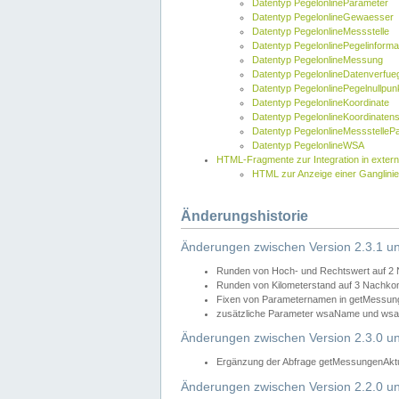
Datentyp PegelonlineParameter
Datentyp PegelonlineGewaesser
Datentyp PegelonlineMessstelle
Datentyp PegelonlinePegelinforma
Datentyp PegelonlineMessung
Datentyp PegelonlineDatenverfueg
Datentyp PegelonlinePegelnullpun
Datentyp PegelonlineKoordinate
Datentyp PegelonlineKoordinaten
Datentyp PegelonlineMessstelleP
Datentyp PegelonlineWSA
HTML-Fragmente zur Integration in exter
HTML zur Anzeige einer Ganglinie
Änderungshistorie
Änderungen zwischen Version 2.3.1 un
Runden von Hoch- und Rechtswert auf 2
Runden von Kilometerstand auf 3 Nachko
Fixen von Parameternamen in getMessunge
zusätzliche Parameter wsaName und wsaU
Änderungen zwischen Version 2.3.0 un
Ergänzung der Abfrage getMessungenAktue
Änderungen zwischen Version 2.2.0 un