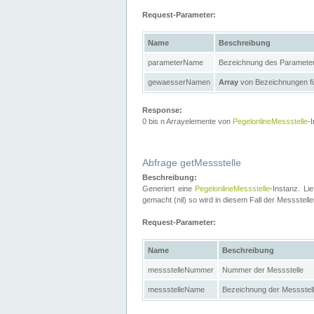
Request-Parameter:
Name
Beschreibung
parameterName
Bezeichnung des Paramete
gewaesserNamen
Array
von Bezeichnungen f
Response:
0 bis n Arrayelemente von
PegelonlineMessstelle
-
Abfrage getMessstelle
Beschreibung:
Generiert eine
PegelonlineMessstelle
-Instanz. Li
gemacht (nil) so wird in diesem Fall der Messste
Request-Parameter:
Name
Beschreibung
messstelleNummer
Nummer der Messstelle
messstelleName
Bezeichnung der Messstel