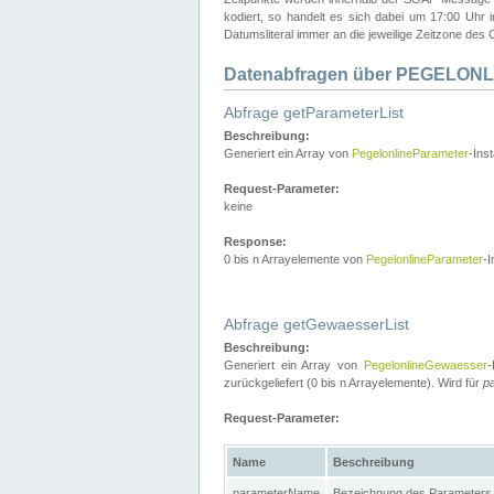
kodiert, so handelt es sich dabei um 17:00 Uhr
Datumsliteral immer an die jeweilige Zeitzone des C
Datenabfragen über PEGELONL
Abfrage getParameterList
Beschreibung:
Generiert ein Array von
PegelonlineParameter
-Ins
Request-Parameter:
keine
Response:
0 bis n Arrayelemente von
PegelonlineParameter
-I
Abfrage getGewaesserList
Beschreibung:
Generiert ein Array von
PegelonlineGewaesser
-
zurückgeliefert (0 bis n Arrayelemente). Wird für
p
Request-Parameter:
Name
Beschreibung
parameterName
Bezeichnung des Parameters