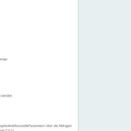
esign
n werden
egelonlineMessstelleParametern über die Abfragen
ion 2.0.1).