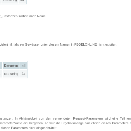
_-Instanzen sortiert nach Name.
Liefert nil, falls ein Gewässer unter diesem Namen in PEGELONLINE nicht existiert.
Datentyp
nil
s
xsd:string
Ja
Instanzen. In Abhängigkeit von den verwendeten Request-Parametern wird eine Teilmen
parameterName nil
übergeben, so wird die Ergebnismenge hinsichtlich dieses Parameters n
h dieses Parameters nicht eingeschränkt.