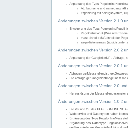
Anpassung des Typs PegelonlineKoordin
Attribut name und nameLang fällt 
Ergänzung mit bezugssystem, elli
Änderungen zwischen Version 2.1.0 un
Erweiterung des Typs PegelonlinePegelinf
PegelonlineWSA (Wasserstraßen- u
masseinheit (Maßeinheit der Pegel
aequidistanzmass (äquidistanter 
Änderungen zwischen Version 2.0.2 un
Anpassung der GanglinienURL-Abfrage, so
Änderungen zwischen Version 2.0.1 un
Abfragen getMessstellenList, getGewaess
Die Abfrage getGanglinienImage lässt die
Änderungen zwischen Version 2.0 und 
Herauslösung der Messstellenparameter 
Änderungen zwischen Version 1.0.2 un
Die Version 2.0 des PEGELONLINE SOAP We
Webservice und Datentypen haben identis
Ergänzung des Typs PegelonlineMessstell
Ergänzung des Datentyps PegelonlineMess
getMessstelle, getMessstellenList und get