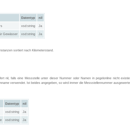
Datentyp
nil
rs
xsd:string
Ja
ür Gewässer
xsd:string
Ja
Instanzen sortiert nach Kilometerstand.
efert nil, falls eine Messstelle unter dieser Nummer oder Namen in pegelonline nicht exist
llenname verwendet. Ist beides angegeben, so wird immer die Messstellennummer ausgewerte
Datentyp
nil
xsd:string
Ja
le
xsd:string
Ja