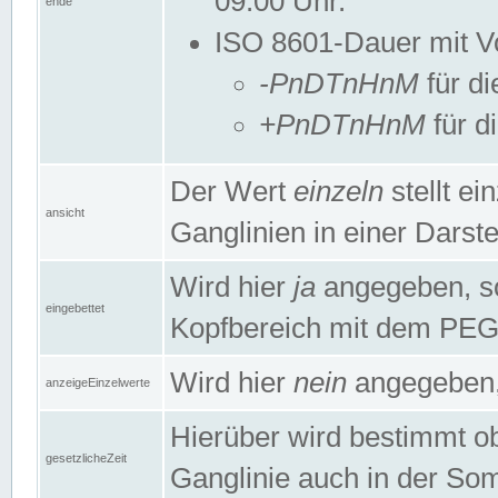
09:00 Uhr.
ende
ISO 8601-Dauer mit Vor
-PnDTnHnM
für di
+PnDTnHnM
für d
Der Wert
einzeln
stellt e
ansicht
Ganglinien in einer Dars
Wird hier
ja
angegeben, so 
eingebettet
Kopfbereich mit dem PE
Wird hier
nein
angegeben, 
anzeigeEinzelwerte
Hierüber wird bestimmt ob 
gesetzlicheZeit
Ganglinie auch in der Som