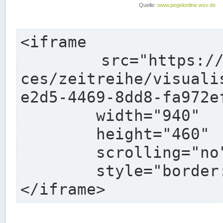
<iframe

	src="https://pegelonline.wsv.de/webservi
ces/zeitreihe/visuali
e2d5-4469-8dd8-fa972e
	width="940"

	height="460"

	scrolling="no"

	style="border: none">

</iframe>