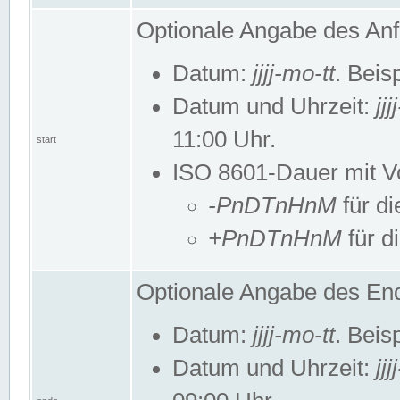
Optionale Angabe des Anf
Datum:
jjjj-mo-tt
. Beis
Datum und Uhrzeit:
jj
11:00 Uhr.
start
ISO 8601-Dauer mit Vor
-PnDTnHnM
für di
+PnDTnHnM
für d
Optionale Angabe des End
Datum:
jjjj-mo-tt
. Beis
Datum und Uhrzeit:
jj