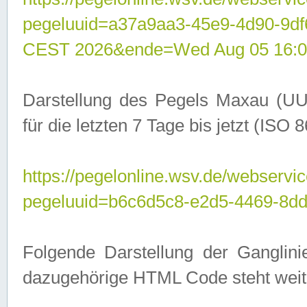
pegeluuid=a37a9aa3-45e9-4d90-9d
CEST 2026&ende=Wed Aug 05 16:0
Darstellung des Pegels Maxau (UU
für die letzten 7 Tage bis jetzt (ISO
https://pegelonline.wsv.de/webservic
pegeluuid=b6c6d5c8-e2d5-4469-8dd
Folgende Darstellung der Ganglini
dazugehörige HTML Code steht weit