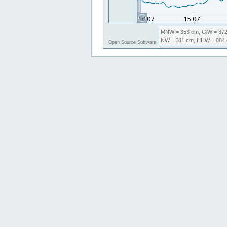
MNW
= 353 cm,
GlW
= 372
NW
= 311 cm,
HHW
= 884 
Open Source Software