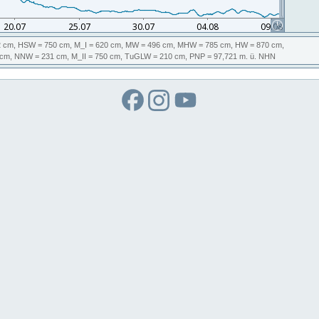
 cm,
HSW
= 750 cm,
M_I
= 620 cm,
MW
= 496 cm,
MHW
= 785 cm,
HW
= 870 cm,
cm,
NNW
= 231 cm,
M_II
= 750 cm,
TuGLW
= 210 cm,
PNP
= 97,721
m. ü. NHN