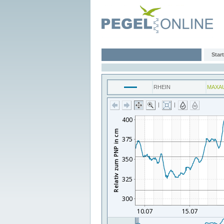
Start
RHEIN
MAXA
|
|