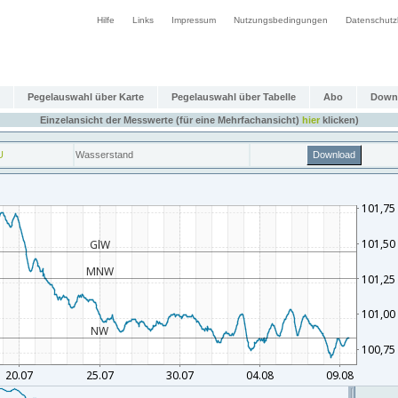
Hilfe
Links
Impressum
Nutzungsbedingungen
Datenschutz
Pegelauswahl über Karte
Pegelauswahl über Tabelle
Abo
Down
Einzelansicht der Messwerte (für eine Mehrfachansicht)
hier
klicken)
U
Wasserstand
Download