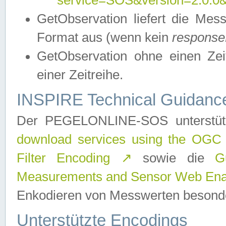
service=SOS&version=2.0.0&r
GetObservation liefert die M
Format aus (wenn kein
response
GetObservation ohne einen Zeitf
einer Zeitreihe.
INSPIRE Technical Guidance
Der PEGELONLINE-SOS unterstüt
download services using the OGC
Filter Encoding
↗
sowie die
G
Measurements and Sensor Web Enab
Enkodieren von Messwerten besonde
Unterstützte Encodings