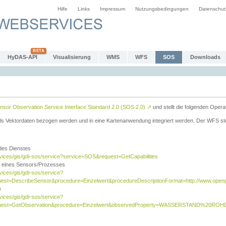
Hilfe
Links
Impressum
Nutzungsbedingungen
Datenschut
HyDAS-API
Visualisierung
WMS
WFS
SOS
Downloads
sor Observation Service Interface Standard 2.0 (SOS 2.0)
↗
und stellt die folgenden Opera
ls Vektordaten bezogen werden und in eine Kartenanwendung integriert werden. Der WFS ste
 des Dienstes
rvices/gis/gdi-sos/service?service=SOS&request=GetCapabilities
n eines Sensors/Prozesses
vices/gis/gdi-sos/service?
est=DescribeSensor&procedure=Einzelwert&procedureDescriptionFormat=http://www.opengi
e
vices/gis/gdi-sos/service?
quest=GetObservation&procedure=Einzelwert&observedProperty=WASSERSTAND%20ROHDA