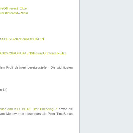
reOfInterest=Eitze
ureOfInterest=Rhein
y=WASSERSTAND%20ROHDATEN
AND%20ROHDATEN&featureOfInterest=Eitze
 Profil definiert bereitzustellen. Die wichtigsten
t ist)
rvice and ISO 19143 Filter Encoding
↗
sowie die
on Messwerten besonders als Point TimeSeries