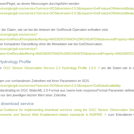
tionen/Pegel, an denen Messungen durchgeführt werden
rvices/gis/gdi-sos/service?service=SOS&version=2.0.0&request=GetFeatureOfInterest&featu
ervices/gis/gdi-sos/service?service=SOS&version=2.0.0&request=GetFeatureOfInterest&feat
 der Daten, wie sie bei der Antwort der GetResult-Operation enthalten sind
vices/gis/gdi-sos/service?
request=GetResultTemplate&offering=WASSERSTAND%20ROHDATEN&observedPropert
ner kompakten Darstellung ohne die Metadaten wie bei GetObservation.
vices/gis/gdi-sos/service?
equest=GetResult&offering=WASSERSTAND%20ROHDATEN&observedProperty=WASSERST
ydrology Profile
er
OGC Sensor Observation Service 2.0 Hydrology Profile 1.0.0
↗
um die Daten wie in dem
agen von vorhandenen Zeitreihen mit ihren Parametern im SOS.
rvices/gis/gdi-sos/service?service=SOS&version=2.0.0&request=GetDataAvailability
tandardmäßig im OGC WaterML 2.0 Format aus (wenn kein
responseFormat
-Parameter definier
 nur den jeweiligen letzten Wert einer Zeitreihe.
 download service
al Guidance for implementing download services using the OGC Sensor Observation Se
surements and Sensor Web Enablement-related standards in INSPIRE
↗
zum Enkodieren v