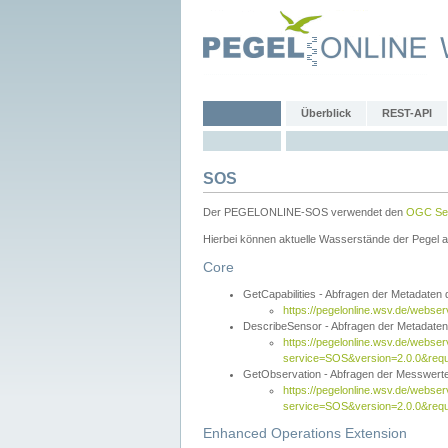
Überblick
REST-API
SOS
Der PEGELONLINE-SOS verwendet den
OGC Sen
Hierbei können aktuelle Wasserstände der Pegel a
Core
GetCapabilities - Abfragen der Metadaten
https://pegelonline.wsv.de/webse
DescribeSensor - Abfragen der Metadate
https://pegelonline.wsv.de/webser
service=SOS&version=2.0.0&requ
GetObservation - Abfragen der Messwert
https://pegelonline.wsv.de/webser
service=SOS&version=2.0.0&re
Enhanced Operations Extension