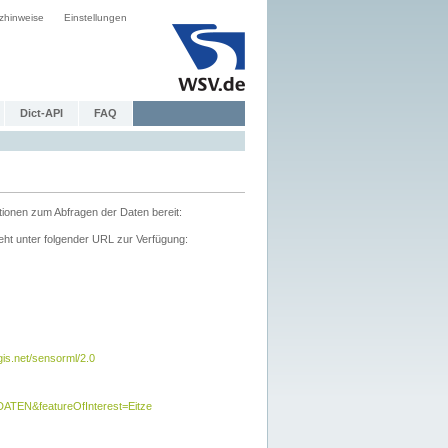
zhinweise
Einstellungen
Dict-API
FAQ
tionen zum Abfragen der Daten bereit:
ht unter folgender URL zur Verfügung:
s.net/sensorml/2.0
TEN&featureOfInterest=Eitze