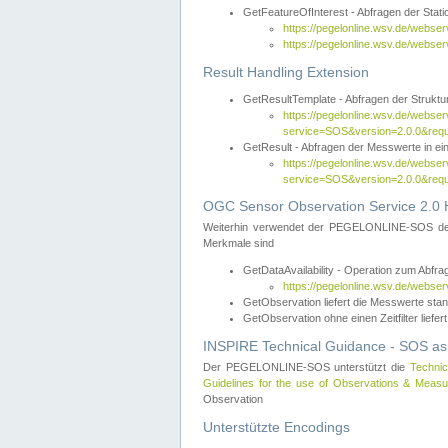
GetFeatureOfInterest - Abfragen der Sta
https://pegelonline.wsv.de/webse
https://pegelonline.wsv.de/webs
Result Handling Extension
GetResultTemplate - Abfragen der Struktur
https://pegelonline.wsv.de/webser
service=SOS&version=2.0.0&
GetResult - Abfragen der Messwerte in ei
https://pegelonline.wsv.de/webser
service=SOS&version=2.0.0&r
OGC Sensor Observation Service 2.0 H
Weiterhin verwendet der PEGELONLINE-SOS d
Merkmale sind
GetDataAvailability - Operation zum Abfr
https://pegelonline.wsv.de/webse
GetObservation liefert die Messwerte s
GetObservation ohne einen Zeitfilter liefert
INSPIRE Technical Guidance - SOS as
Der PEGELONLINE-SOS unterstützt die
Technic
Guidelines for the use of Observations & Mea
Observation
Unterstützte Encodings