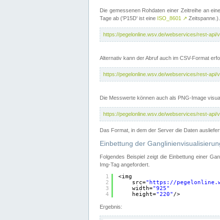
Die gemessenen Rohdaten einer Zeitreihe an ein
Tage ab ('P15D' ist eine
ISO_8601
↗
Zeitspanne.).
https://pegelonline.wsv.de/webservices/rest-a
Alternativ kann der Abruf auch im CSV-Format er
https://pegelonline.wsv.de/webservices/rest-a
Die Messwerte können auch als PNG-Image visual
https://pegelonline.wsv.de/webservices/rest-a
Das Format, in dem der Server die Daten ausliefer
Einbettung der Ganglinienvisualisier
Folgendes Beispiel zeigt die Einbettung einer Ga
Img-Tag angefordert.
1
<img
2
src=
"
https://pegelonline.
3
width=
"925"
4
height=
"220"
/>
Ergebnis: