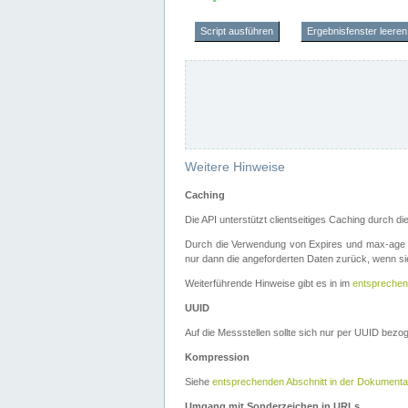
Script ausführen
Ergebnisfenster leeren
Weitere Hinweise
Caching
Die API unterstützt clientseitiges Caching durch 
Durch die Verwendung von Expires und max-age i
nur dann die angeforderten Daten zurück, wenn sie
Weiterführende Hinweise gibt es in im
entsprechen
UUID
Auf die Messstellen sollte sich nur per UUID bez
Kompression
Siehe
entsprechenden Abschnitt in der Dokumenta
Umgang mit Sonderzeichen in URLs