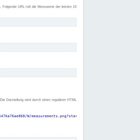
 Folgende URL ruft die Messwerte der letzten 15
. Die Darstellung wird durch einen regulären HTML
6476a76ae868/W/measurements.png?start=P15D&width=925&height=220
"