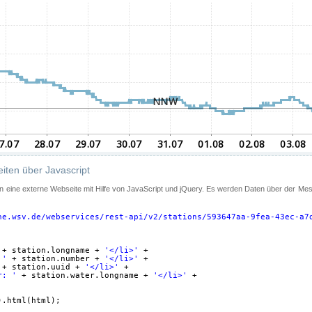
iten über Javascript
 in eine externe Webseite mit Hilfe von JavaScript und jQuery. Es werden Daten über der Me
ne.wsv.de/webservices/rest-api/v2/stations/593647aa-9fea-43ec-a7
+ station.longname + 
'</li>'
+
 '
+ station.number + 
'</li>'
+
+ station.uuid + 
'</li>'
+
r: '
+ station.water.longname + 
'</li>'
+
).html(html);