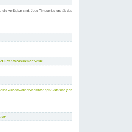
telle verfügbar sind. Jede Timeseries enthält das
deCurrentMeasurement=true
online.wsv.de/webservices/rest-api/v2/stations.json
true