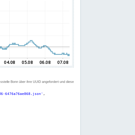
ssstelle Bonn über ihre UUID angefordert und diese
d6-6476a76ae868.json
'
,