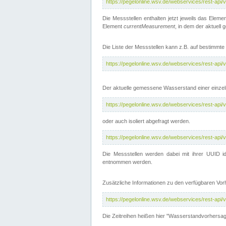
https://pegelonline.wsv.de/webservices/rest-api
Die Messstellen enthalten jetzt jeweils das Eleme
Element
currentMeasurement
, in dem der aktuell
Die Liste der Messstellen kann z.B. auf bestimm
https://pegelonline.wsv.de/webservices/rest-ap
Der aktuelle gemessene Wasserstand einer einzel
https://pegelonline.wsv.de/webservices/rest-ap
oder auch isoliert abgefragt werden.
https://pegelonline.wsv.de/webservices/rest-ap
Die Messstellen werden dabei mit ihrer UUID id
entnommen werden.
Zusätzliche Informationen zu den verfügbaren Vo
https://pegelonline.wsv.de/webservices/rest-ap
Die Zeitreihen heißen hier "Wasserstandvorhersa