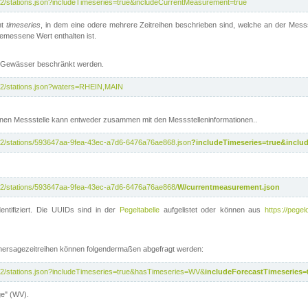
/v2/stations.json?includeTimeseries=true&includeCurrentMeasurement=true
nt
timeseries
, in dem eine odere mehrere Zeitreihen beschrieben sind, welche an der Messs
 gemessene Wert enthalten ist.
te Gewässer beschränkt werden.
i/v2/stations.json?waters=RHEIN,MAIN
nen Messstelle kann entweder zusammen mit den Messstelleninformationen..
i/v2/stations/593647aa-9fea-43ec-a7d6-6476a76ae868.json
?includeTimeseries=true&inclu
i/v2/stations/593647aa-9fea-43ec-a7d6-6476a76ae868/
W/currentmeasurement.json
entifiziert. Die UUIDs sind in der
Pegeltabelle
aufgelistet oder können aus
https://pegel
rhersagezeitreihen können folgendermaßen abgefragt werden:
i/v2/stations.json?includeTimeseries=true&hasTimeseries=WV&
includeForecastTimeseries=
ge" (WV).