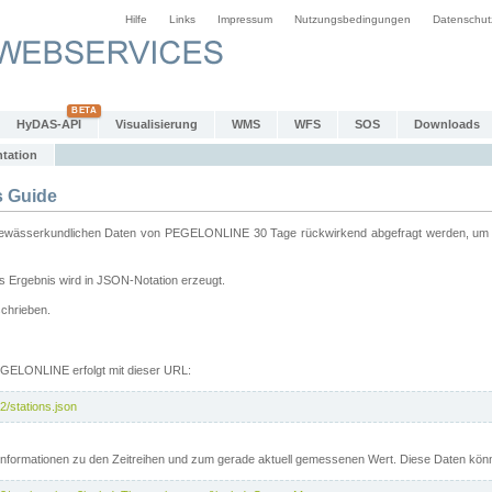
Hilfe
Links
Impressum
Nutzungsbedingungen
Datenschut
HyDAS-API
Visualisierung
WMS
WFS
SOS
Downloads
tation
 Guide
sserkundlichen Daten von PEGELONLINE 30 Tage rückwirkend abgefragt werden, um sie 
 Ergebnis wird in JSON-Notation erzeugt.
schrieben.
PEGELONLINE erfolgt mit dieser URL:
2/stations.json
e Informationen zu den Zeitreihen und zum gerade aktuell gemessenen Wert. Diese Daten kö