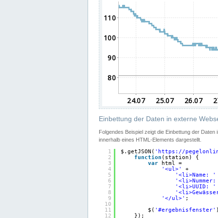
Einbettung der Daten in externe Webse
Folgendes Beispiel zeigt die Einbettung der Daten
innerhalb eines HTML-Elements dargestellt.
1
$.getJSON(
'
https://pegelonli
2
function
(station) {
3
var
html =
4
'<ul>'
+
5
'<li>Name: '
6
'<li>Nummer:
7
'<li>UUID: '
8
'<li>Gewässe
9
'</ul>'
;
10
11
$(
'#ergebnisfenster'
12
});