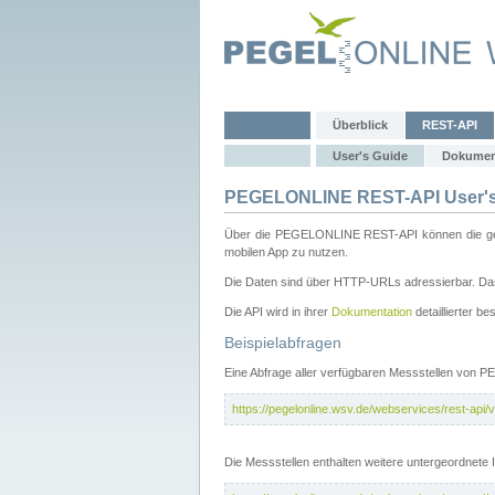
Überblick
REST-API
User's Guide
Dokumen
PEGELONLINE REST-API User's
Über die PEGELONLINE REST-API können die gewä
mobilen App zu nutzen.
Die Daten sind über HTTP-URLs adressierbar. Das
Die API wird in ihrer
Dokumentation
detaillierter be
Beispielabfragen
Eine Abfrage aller verfügbaren Messstellen von 
https://pegelonline.wsv.de/webservices/rest-api/v
Die Messstellen enthalten weitere untergeordnet