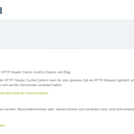
die HTTP Header
Cache-Control
,
Expires
und
Etag
.
m HTTP Header Cache-Control, kann für eine gewisse Zeit ein HTTP-Request gänzlich ent
 sich auf der Serverseite verändert haben.
den Abschnitt der Dokumentation
.
ogen werden. Messstellennummer oder -namen können sich verändern bzw. sind nicht eindeut
tion
.