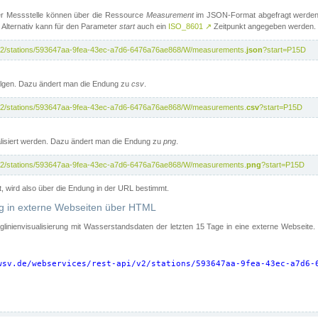
er Messstelle können über die Ressource
Measurement
im JSON-Format abgefragt werden.
 Alternativ kann für den Parameter
start
auch ein
ISO_8601
↗
Zeitpunkt angegeben werden.
pi/v2/stations/593647aa-9fea-43ec-a7d6-6476a76ae868/W/measurements.
json
?start=P15D
folgen. Dazu ändert man die Endung zu
csv
.
pi/v2/stations/593647aa-9fea-43ec-a7d6-6476a76ae868/W/measurements.
csv
?start=P15D
isiert werden. Dazu ändert man die Endung zu
png
.
pi/v2/stations/593647aa-9fea-43ec-a7d6-6476a76ae868/W/measurements.
png
?start=P15D
t, wird also über die Endung in der URL bestimmt.
ung in externe Webseiten über HTML
nglinienvisualisierung mit Wasserstandsdaten der letzten 15 Tage in eine externe Webseite
wsv.de/webservices/rest-api/v2/stations/593647aa-9fea-43ec-a7d6-