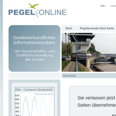
Hilfe
Link
Start
Pegelauswahl über Karte
Newsletter
Elbe - Cuxhaven Steubenhöft
Sie verlassen jet
Seiten übernehmen 