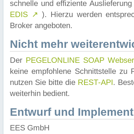
schnelle und effiziente Auslieferun
EDIS
↗
). Hierzu werden entspr
Broker angeboten.
Nicht mehr weiterentwi
Der
PEGELONLINE SOAP Webser
keine empfohlene Schnittstelle z
nutzen Sie bitte die
REST-API
. Bes
weiterhin bedient.
Entwurf und Implement
EES GmbH