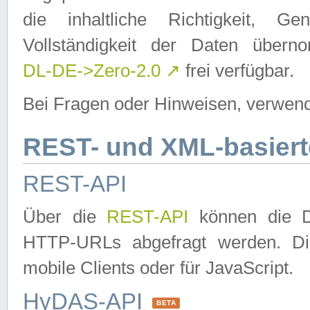
die inhaltliche Richtigkeit, Gen
Vollständigkeit der Daten über
DL-DE->Zero-2.0
↗
frei verfügbar.
Bei Fragen oder Hinweisen, verwend
REST- und XML-basiert
REST-API
Über die
REST-API
können die Da
HTTP-URLs abgefragt werden. Dies
mobile Clients oder für JavaScript.
HyDAS-API
BETA