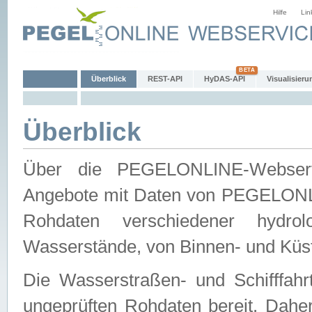
Hilfe
Lin
Überblick
REST-API
HyDAS-API
Visualisieru
Überblick
Über die PEGELONLINE-Webservic
Angebote mit Daten von PEGELONLI
Rohdaten verschiedener hydro
Wasserstände, von Binnen- und Küs
Die Wasserstraßen- und Schifffahr
ungeprüften Rohdaten bereit. Daher