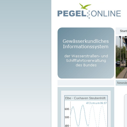
Start
Newsle
Elbe - Cuxhaven Steubenhöft