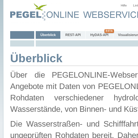
Hilfe
Lin
Überblick
REST-API
HyDAS-API
Visualisieru
Überblick
Über die PEGELONLINE-Webservic
Angebote mit Daten von PEGELONLI
Rohdaten verschiedener hydro
Wasserstände, von Binnen- und Küs
Die Wasserstraßen- und Schifffahr
ungeprüften Rohdaten bereit. Daher