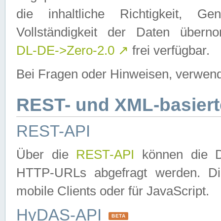
die inhaltliche Richtigkeit, Gen
Vollständigkeit der Daten über
DL-DE->Zero-2.0
↗
frei verfügbar.
Bei Fragen oder Hinweisen, verwend
REST- und XML-basiert
REST-API
Über die
REST-API
können die Da
HTTP-URLs abgefragt werden. Dies
mobile Clients oder für JavaScript.
HyDAS-API
BETA