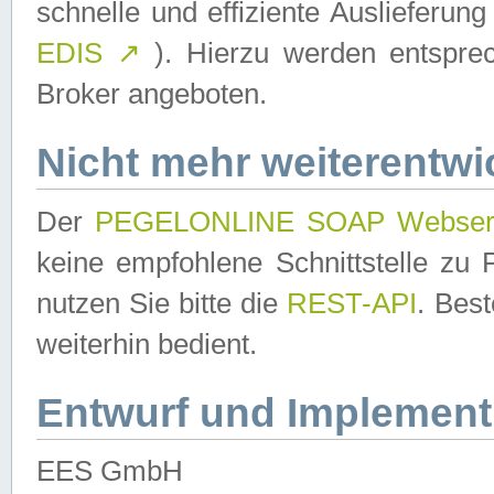
schnelle und effiziente Auslieferun
EDIS
↗
). Hierzu werden entspr
Broker angeboten.
Nicht mehr weiterentwi
Der
PEGELONLINE SOAP Webser
keine empfohlene Schnittstelle z
nutzen Sie bitte die
REST-API
. Bes
weiterhin bedient.
Entwurf und Implement
EES GmbH