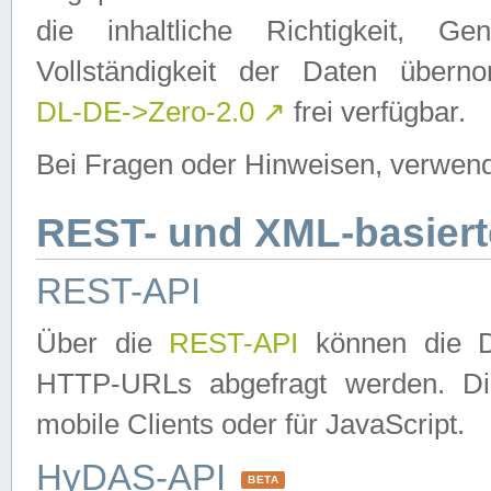
die inhaltliche Richtigkeit, Gen
Vollständigkeit der Daten über
DL-DE->Zero-2.0
↗
frei verfügbar.
Bei Fragen oder Hinweisen, verwend
REST- und XML-basiert
REST-API
Über die
REST-API
können die Da
HTTP-URLs abgefragt werden. Dies
mobile Clients oder für JavaScript.
HyDAS-API
BETA