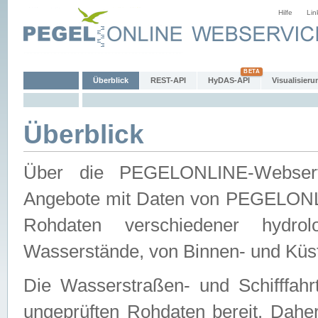
Hilfe
Lin
Überblick
REST-API
HyDAS-API
Visualisieru
Überblick
Über die PEGELONLINE-Webservic
Angebote mit Daten von PEGELONLI
Rohdaten verschiedener hydro
Wasserstände, von Binnen- und Küs
Die Wasserstraßen- und Schifffahr
ungeprüften Rohdaten bereit. Daher