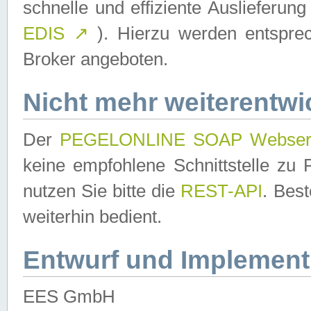
schnelle und effiziente Auslieferun
EDIS
↗
). Hierzu werden entspr
Broker angeboten.
Nicht mehr weiterentwi
Der
PEGELONLINE SOAP Webser
keine empfohlene Schnittstelle z
nutzen Sie bitte die
REST-API
. Bes
weiterhin bedient.
Entwurf und Implement
EES GmbH