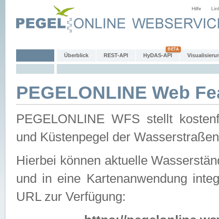
Hilfe
Lin
Überblick
REST-API
HyDAS-API
Visualisieru
PEGELONLINE Web Feat
PEGELONLINE WFS stellt kostenfr
und Küstenpegel der Wasserstraßen
Hierbei können aktuelle Wasserstän
und in eine Kartenanwendung integ
URL zur Verfügung: