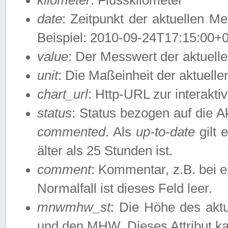
date
: Zeitpunkt der aktuellen M
Beispiel: 2010-09-24T17:15:00+
value
: Der Messwert der aktuel
unit
: Die Maßeinheit der aktuell
chart_url
: Http-URL zur interakti
status
: Status bezogen auf die A
commented
. Als
up-to-date
gilt 
älter als 25 Stunden ist.
comment
: Kommentar, z.B. bei 
Normalfall ist dieses Feld leer.
mnwmhw_st
: Die Höhe des ak
und den MHW. Dieses Attribut k