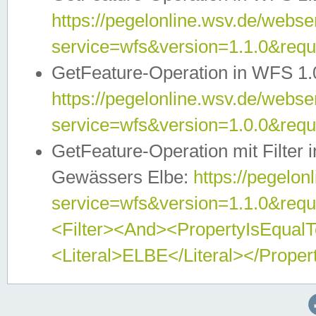
https://pegelonline.wsv.de/webser
service=wfs&version=1.1.0&req
GetFeature-Operation in WFS 1.
https://pegelonline.wsv.de/webser
service=wfs&version=1.0.0&req
GetFeature-Operation mit Filter 
Gewässers Elbe:
https://pegelon
service=wfs&version=1.1.0&req
<Filter><And><PropertyIsEqua
<Literal>ELBE</Literal></Proper