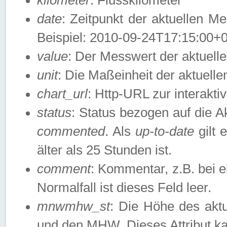
date
: Zeitpunkt der aktuellen M
Beispiel: 2010-09-24T17:15:00+
value
: Der Messwert der aktuel
unit
: Die Maßeinheit der aktuell
chart_url
: Http-URL zur interakti
status
: Status bezogen auf die A
commented
. Als
up-to-date
gilt 
älter als 25 Stunden ist.
comment
: Kommentar, z.B. bei 
Normalfall ist dieses Feld leer.
mnwmhw_st
: Die Höhe des ak
und den MHW. Dieses Attribut k