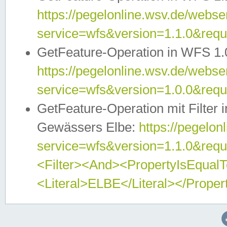
https://pegelonline.wsv.de/webser
service=wfs&version=1.1.0&req
GetFeature-Operation in WFS 1.
https://pegelonline.wsv.de/webser
service=wfs&version=1.0.0&req
GetFeature-Operation mit Filter 
Gewässers Elbe:
https://pegelon
service=wfs&version=1.1.0&req
<Filter><And><PropertyIsEqua
<Literal>ELBE</Literal></Proper