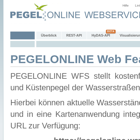
Hilfe
Lin
Überblick
REST-API
HyDAS-API
Visualisieru
PEGELONLINE Web Feat
PEGELONLINE WFS stellt kostenfr
und Küstenpegel der Wasserstraßen
Hierbei können aktuelle Wasserstän
und in eine Kartenanwendung integ
URL zur Verfügung: