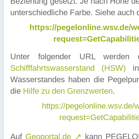
Beziehung gesetzt. Je nach Höhe d
unterschiedliche Farbe. Siehe auch 
https://pegelonline.wsv.de
request=GetCapabilit
Unter folgender URL werden
Schifffahrtswasserstand (HSW)
in
Wasserstandes haben die Pegelpunk
die
Hilfe zu den Grenzwerten
.
https://pegelonline.wsv.de
request=GetCapabilit
Auf
Geoportal.de
↗
kann PEGELON