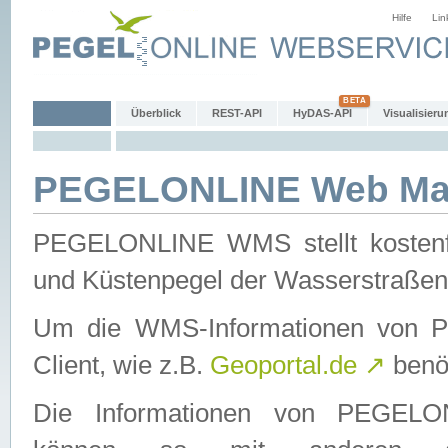
Hilfe
Lin
Überblick
REST-API
HyDAS-API
Visualisieru
PEGELONLINE Web Map
PEGELONLINE WMS stellt kostenfr
und Küstenpegel der Wasserstraßen
Um die WMS-Informationen von 
Client, wie z.B.
Geoportal.de
↗
benöt
Die Informationen von PEGE