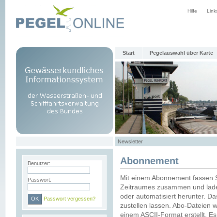
Hilfe
Link
Start
Pegelauswahl über Karte
Newsletter
Abonnement
Benutzer:
Mit einem Abonnement fassen S
Passwort:
Zeitraumes zusammen und laden
oder automatisiert herunter. Da
Passwort vergessen?
zustellen lassen. Abo-Dateien 
einem ASCII-Format erstellt. E