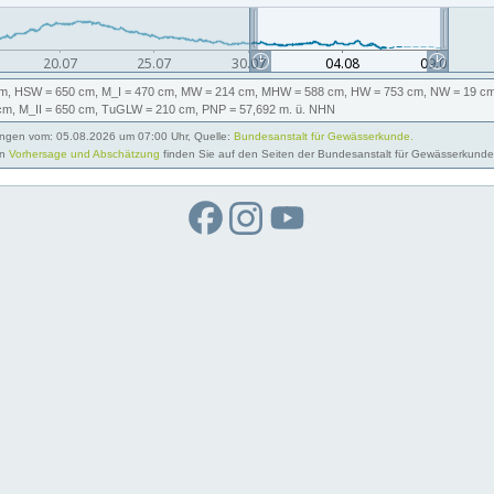
m,
HSW
= 650 cm,
M_I
= 470 cm,
MW
= 214 cm,
MHW
= 588 cm,
HW
= 753 cm,
NW
= 19 cm
cm,
M_II
= 650 cm,
TuGLW
= 210 cm,
PNP
= 57,692
m. ü. NHN
gen vom: 05.08.2026 um 07:00 Uhr, Quelle:
Bundesanstalt für Gewässerkunde.
on
Vorhersage und Abschätzung
finden Sie auf den Seiten der Bundesanstalt für Gewässerkunde