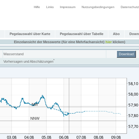
Hilfe
Links
Impressum
Nutzungsbedingungen
Datenschutz
Pegelauswahl über Karte
Pegelauswahl über Tabelle
Abo
Down
Einzelansicht der Messwerte (für eine Mehrfachansicht)
hier
klicken)
Wasserstand
Download
*
Vorhersagen und Abschätzungen