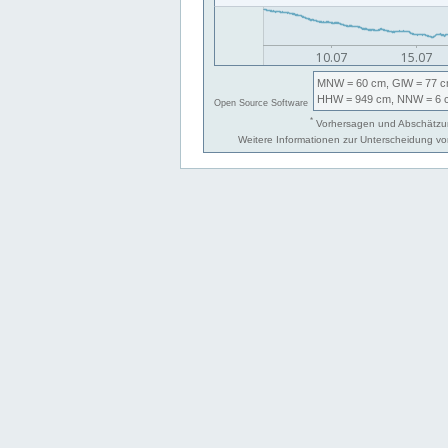
MNW
= 60 cm,
GlW
= 77 c
HHW
= 949 cm,
NNW
= 6 
Open Source Software
*
Vorhersagen und Abschätzun
Weitere Informationen zur Unterscheidung v