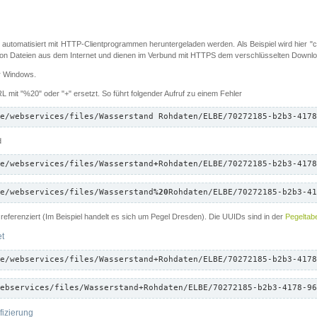
 automatisiert mit HTTP-Clientprogrammen heruntergeladen werden. Als Beispiel wird hier "cu
 Dateien aus dem Internet und dienen im Verbund mit HTTPS dem verschlüsselten Down
ür Windows.
 mit "%20" oder "+" ersetzt. So führt folgender Aufruf zu einem Fehler
e/webservices/files/Wasserstand Rohdaten/ELBE/70272185-b2b3-4178
d
e/webservices/files/Wasserstand
+
Rohdaten/ELBE/70272185-b2b3-4178
e/webservices/files/Wasserstand
%20
Rohdaten/ELBE/70272185-b2b3-41
referenziert (Im Beispiel handelt es sich um Pegel Dresden). Die UUIDs sind in der
Pegeltabe
et
e/webservices/files/Wasserstand+Rohdaten/ELBE/70272185-b2b3-4178
ebservices/files/Wasserstand+Rohdaten/ELBE/70272185-b2b3-4178-96
fizierung