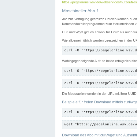
https://pegelonline.wsv.de/webservices/nutzer/files
Maschineller Abruf
Alle zur Verfügung gestellten Dateien können auch
Kommandozeilenprogramme zum Herunterladen von
Curl und Wget gibt es sowohl für Linux als auch f
Wie allgemein üblich werden Leerzeichen in der URL
curl -O "https://pegelonline.wsv.d
Wohingegen folgende Aufrufe beide erfolgreich sin
curl -O "https://pegelonline.wsv.d
curl -O "https://pegelonline.wsv.d
Die Messstellen werden in der URL mit ihrer UUID 
Beispiele für freien Download mittels curl/wg
curl -O "https://pegelonline.wsv.d
wget "https://pegelonline.wsv.de/w
Download des Abo mit curl/wget und Authenti