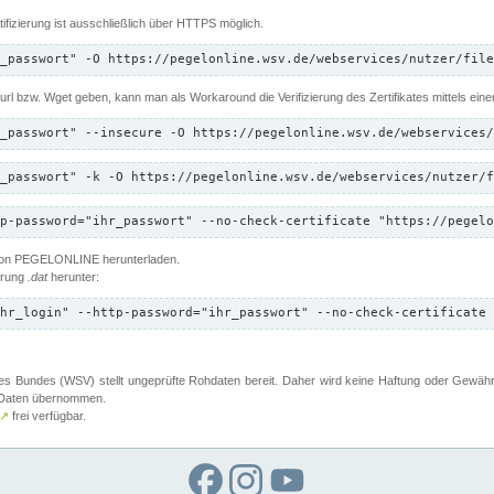
ifizierung ist ausschließlich über HTTPS möglich.
_passwort" -O https://pegelonline.wsv.de/webservices/nutzer/file
 Curl bzw. Wget geben, kann man als Workaround die Verifizierung des Zertifikates mittels ein
_passwort" --insecure -O https://pegelonline.wsv.de/webservices/
_passwort" -k -O https://pegelonline.wsv.de/webservices/nutzer/f
p-password="ihr_passwort" --no-check-certificate "https://pegelo
 von PEGELONLINE herunterladen.
terung
.dat
herunter:
hr_login" --http-password="ihr_passwort" --no-check-certificate 
 Bundes (WSV) stellt ungeprüfte Rohdaten bereit. Daher wird keine Haftung oder Gewährleis
er Daten übernommen.
↗
frei verfügbar.