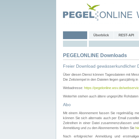
Überblick
REST-API
PEGELONLINE Downloads
Freier Download gewässerkundlicher 
Über diesen Dienst können Tagesdateien mit Mes
Die Zeitstempel in den Dateien liegen ganzjährig in
Webadresse:
https://pegelonline.wsv.de/webservic
Weiterhin stehen auch ältere ungeprüfte Rohdate
Abo
Mit einem Abonnement fassen Sie regelmäßig meh
können Sie sich alternativ auch per Email zustel
Zeitreihen in einer Datei zusammenzufassen und 
Anmeldung und zu den Abonnements finden Sie
hi
Nach erfolgreicher Anmeldung und erstmal