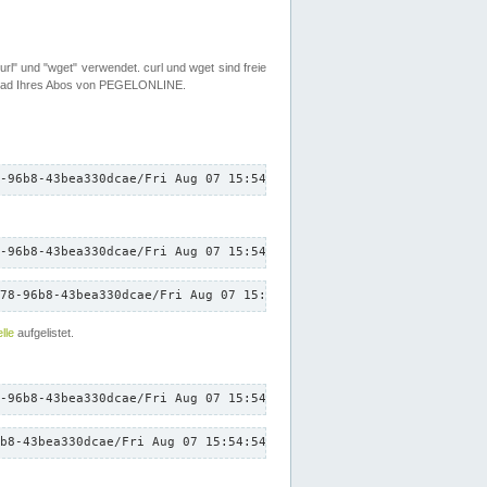
rl" und "wget" verwendet. curl und wget sind freie
load Ihres Abos von PEGELONLINE.
-96b8-43bea330dcae/Fri Aug 07 15:54:54 CEST 2026/down.txt"
-96b8-43bea330dcae/Fri Aug 07 15:54:54 CEST 2026/down.txt"
78-96b8-43bea330dcae/Fri Aug 07 15:54:54 CEST 2026/down.txt"
lle
aufgelistet.
-96b8-43bea330dcae/Fri Aug 07 15:54:54 CEST 2026/down.txt"
b8-43bea330dcae/Fri Aug 07 15:54:54 CEST 2026/down.txt"