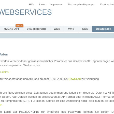
Hilfe
Links
Impressum
Nutzungsbedingungen
Datenschut
HyDAS-API
Visualisierung
WMS
WFS
SOS
Downloads
Daten
swerten verschiedener gewässerkundlicher Parameter aus den letzten 31 Tagen bezogen w
 mitteleuropäischer Winterzeit vor.
es/files
n für Wasserstände und Abflüsse ab dem 01.01.2000 als
Download
zur Verfügung.
rere Rohzeitreihen eines Zeitraumes zusammen und laden sich diese als Datei via HTTPS
len lassen. Abo-Dateien werden im proprietären ZRXP-Format oder in einem ASCII-Format ers
zu komprimieren (ZIP). Für diesen Service ist eine Anmeldung nötig. Bitte nutzen Sie d
er
.
igem Login auf PEGELONLINE zur Änderung des Passworts können Sie diesen Die