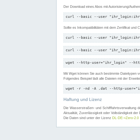
Der Download eines Abos mit Autorisierung/Authent
curl --basic --user "ihr_login:ihr
Sollte es Inkompatibilitäten mit dem Zertifikat und
curl --basic --user "ihr_login:ihr
curl --basic --user "ihr_login:ihr
wget --http-user="ihr_login" --htt
Mit Wget können Sie auch bestimmte Dateitypen
Folgendes Beispiel lädt alle Dateien mit der Erwei
wget -r -nd -A .dat --http-user="i
Haftung und Lizenz
Die Wasserstraßen- und Schifffahrtsverwaltung des
Aktualität, Zuverlässigkeit oder Vollständigkeit d
Die Daten sind unter der Lizenz
DL-DE->Zero-2.0