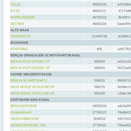
CELLE
48300105
b475386c
EITZE
48900237
47174d8f
MARKLENDORF
48700103
8b4f9f7c
RETHEM
48900204
5aaed954
ALTE MAAS
DORDRECHT
123456785
6c6f84c2
BODENSEE
KONSTANZ
906
aa9179c1
BERLIN-SPANDAUER-SCHIFFFAHRTSKANAL
BERLIN-PLÖTZENSEE OP
586640
ee52ce62
BERLIN-PLÖTZENSEE UP
586650
45721a68
DAHME-WASSERSTRASSE
BERLIN-SCHMÖCKWITZ
586810
6b595707
NEUE MÜHLE SCHLEUSE OP
586270
0e0dbcc9
NEUE MÜHLE SCHLEUSE UP
586280
c9a6c3bf
DORTMUND-EMS-KANAL
BERGESHÖVEDE
34000010
ade3a084
Groppenbruch
27700122
7bbdb421
HASEHUBBRÜCKE
3690010
04572010
HENRICHENBURG OW
27700111
70bee932