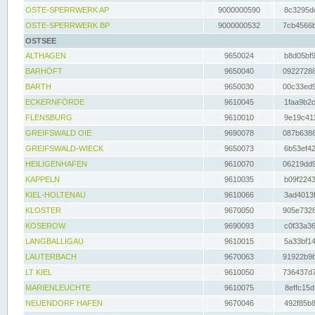
OSTE-SPERRWERK AP
9000000590
8c3295dc
OSTE-SPERRWERK BP
9000000532
7cb4566b
OSTSEE
ALTHAGEN
9650024
b8d05bf9
BARHÖFT
9650040
09227288
BARTH
9650030
00c33ed9
ECKERNFÖRDE
9610045
1faa9b2c
FLENSBURG
9610010
9e19c411
GREIFSWALD OIE
9690078
087b6386
GREIFSWALD-WIECK
9650073
6b53ef42
HEILIGENHAFEN
9610070
06219dd9
KAPPELN
9610035
b09f2243
KIEL-HOLTENAU
9610066
3ad4013f
KLOSTER
9670050
905e7328
KOSEROW
9690093
c0f33a36
LANGBALLIGAU
9610015
5a33bf14
LAUTERBACH
9670063
91922b9b
LT KIEL
9610050
736437d7
MARIENLEUCHTE
9610075
8effc15d
NEUENDORF HAFEN
9670046
492f85b8