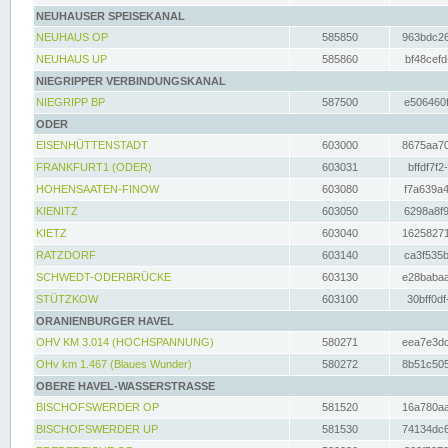
NEUHAUSER SPEISEKANAL
NEUHAUS OP
585850
963bdc26
NEUHAUS UP
585860
bf48cefd
NIEGRIPPER VERBINDUNGSKANAL
NIEGRIPP BP
587500
e506460f
ODER
EISENHÜTTENSTADT
603000
8675aa70
FRANKFURT1 (ODER)
603031
bffdf7f2
HOHENSAATEN-FINOW
603080
f7a639a4
KIENITZ
603050
6298a8f9
KIETZ
603040
16258271
RATZDORF
603140
ca3f535b
SCHWEDT-ODERBRÜCKE
603130
e28babaa
STÜTZKOW
603100
30bff0df
ORANIENBURGER HAVEL
OHV KM 3.014 (HOCHSPANNUNG)
580271
eea7e3dc
OHv km 1.467 (Blaues Wunder)
580272
8b51c505
OBERE HAVEL-WASSERSTRASSE
BISCHOFSWERDER OP
581520
16a780aa
BISCHOFSWERDER UP
581530
74134dc6