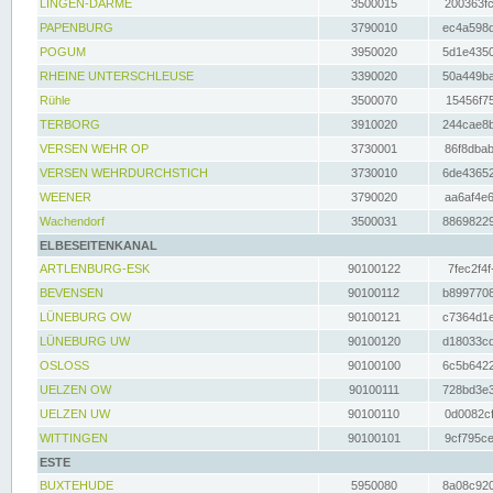
LINGEN-DARME
3500015
200363fc
PAPENBURG
3790010
ec4a598d
POGUM
3950020
5d1e4350
RHEINE UNTERSCHLEUSE
3390020
50a449ba
Rühle
3500070
15456f75
TERBORG
3910020
244cae8b
VERSEN WEHR OP
3730001
86f8dbab
VERSEN WEHRDURCHSTICH
3730010
6de43652
WEENER
3790020
aa6af4e6
Wachendorf
3500031
88698229
ELBESEITENKANAL
ARTLENBURG-ESK
90100122
7fec2f4f
BEVENSEN
90100112
b8997708
LÜNEBURG OW
90100121
c7364d1e
LÜNEBURG UW
90100120
d18033cd
OSLOSS
90100100
6c5b6422
UELZEN OW
90100111
728bd3e3
UELZEN UW
90100110
0d0082cf
WITTINGEN
90100101
9cf795ce
ESTE
BUXTEHUDE
5950080
8a08c920