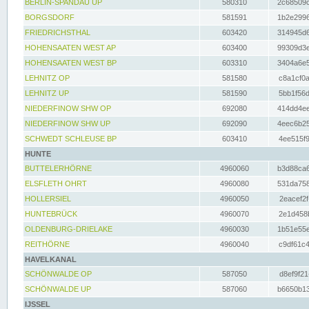
BERLIN-SPANDAU UP
580310
2c68509c
BORGSDORF
581591
1b2e2996
FRIEDRICHSTHAL
603420
314945d6
HOHENSAATEN WEST AP
603400
99309d3e
HOHENSAATEN WEST BP
603310
3404a6e5
LEHNITZ OP
581580
c8a1cf0a
LEHNITZ UP
581590
5bb1f56d
NIEDERFINOW SHW OP
692080
414dd4ee
NIEDERFINOW SHW UP
692090
4eec6b25
SCHWEDT SCHLEUSE BP
603410
4ee515f9
HUNTE
BUTTELERHÖRNE
4960060
b3d88ca6
ELSFLETH OHRT
4960080
531da758
HOLLERSIEL
4960050
2eacef2f
HUNTEBRÜCK
4960070
2e1d458b
OLDENBURG-DRIELAKE
4960030
1b51e55e
REITHÖRNE
4960040
c9df61c4
HAVELKANAL
SCHÖNWALDE OP
587050
d8ef9f21
SCHÖNWALDE UP
587060
b6650b13
IJSSEL