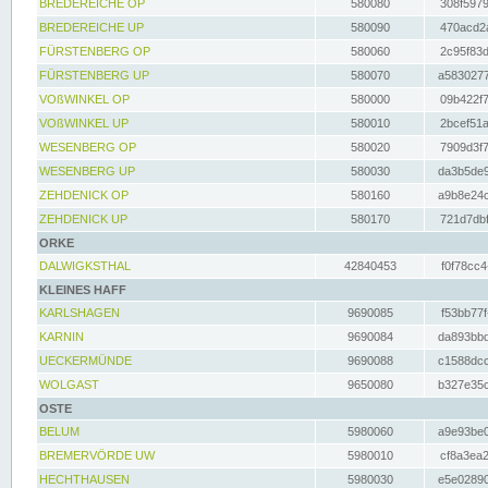
BREDEREICHE OP
580080
308f5979
BREDEREICHE UP
580090
470acd2a
FÜRSTENBERG OP
580060
2c95f83d
FÜRSTENBERG UP
580070
a5830277
VOßWINKEL OP
580000
09b422f7
VOßWINKEL UP
580010
2bcef51a
WESENBERG OP
580020
7909d3f7
WESENBERG UP
580030
da3b5de9
ZEHDENICK OP
580160
a9b8e24c
ZEHDENICK UP
580170
721d7dbf
ORKE
DALWIGKSTHAL
42840453
f0f78cc4
KLEINES HAFF
KARLSHAGEN
9690085
f53bb77f
KARNIN
9690084
da893bbd
UECKERMÜNDE
9690088
c1588dcc
WOLGAST
9650080
b327e35c
OSTE
BELUM
5980060
a9e93be0
BREMERVÖRDE UW
5980010
cf8a3ea2
HECHTHAUSEN
5980030
e5e02890