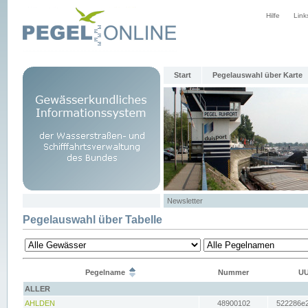
Hilfe
Link
Start
Pegelauswahl über Karte
Newsletter
Pegelauswahl über Tabelle
Pegelname
Nummer
UU
ALLER
AHLDEN
48900102
522286e2