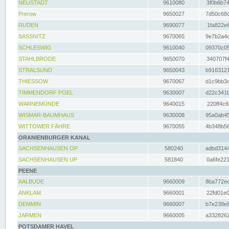
NEUSTADT
9610080
3f0b6b74
Prerow
9650027
7d50c68c
RUDEN
9690077
1fa822e6
SASSNITZ
9670065
9e7b2a4d
SCHLESWIG
9610040
09370c05
STAHLBRODE
9650070
340707f4
STRALSUND
9650043
b9163121
THIESSOW
9670067
d1c9bb3c
TIMMENDORF POEL
9630007
d22c341b
WARNEMÜNDE
9640015
220ff4c6
WISMAR-BAUMHAUS
9630008
95a0ab45
WITTOWER FÄHRE
9670055
4b348b56
ORANIENBURGER KANAL
SACHSENHAUSEN OP
580240
adbd3144
SACHSENHAUSEN UP
581840
0a6fe221
PEENE
AALBUDE
9660009
8ba772ed
ANKLAM
9660001
22fd01e0
DEMMIN
9660007
b7e238e8
JARMEN
9660005
a3328262
POTSDAMER HAVEL