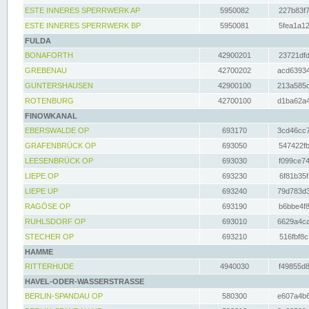
ESTE INNERES SPERRWERK AP
5950082
227b83f7
ESTE INNERES SPERRWERK BP
5950081
5fea1a12
FULDA
BONAFORTH
42900201
23721dfd
GREBENAU
42700202
acd63934
GUNTERSHAUSEN
42900100
213a585d
ROTENBURG
42700100
d1ba62a4
FINOWKANAL
EBERSWALDE OP
693170
3cd46cc7
GRAFENBRÜCK OP
693050
547422fb
LEESENBRÜCK OP
693030
f099ce74
LIEPE OP
693230
6f81b35f
LIEPE UP
693240
79d783d3
RAGÖSE OP
693190
b6bbe4f8
RUHLSDORF OP
693010
6629a4ca
STECHER OP
693210
516fbf8c
HAMME
RITTERHUDE
4940030
f49855d8
HAVEL-ODER-WASSERSTRASSE
BERLIN-SPANDAU OP
580300
e607a4b6