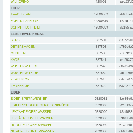
WILHERING
420061
aec23fd6
EDER
AFFOLDERN
42800502
ab9d5a42
EDERTALSPERRE
42800310
c6e9f744
SCHMITTLOTHEIM
42800309
d2155fa6
ELBE-HAVEL-KANAL
BURG
587507
831ad501
DETERSHAGEN
587505
a7b1eda9
GENTHIN
587535
e9e7f20c
KADE
587541
e4f29379
WUSTERWITZ OP
587540
c6a12d34
WUSTERWITZ UP
587550
3bfcf759
ZERBEN OP
587510
64c37072
ZERBEN UP
587520
532d8718
EIDER
EIDER-SPERRWERK BP
9520081
8ac85e6c
FRIEDRICHSTADT STRASSENBRÜCKE
9520060
721313e7
LEXFÄHRE OBERWASSER
9520020
86c5688f
LEXFÄHRE UNTERWASSER
9520030
7f01fbd8
NORDFELD OBERWASSER
9520040
61394669
NORDFELD UNTERWASSER
9520050
cb93548e