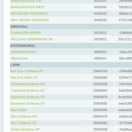
WANGEROOGE OST
9420020
26656fda
WANGEROOGE WEST
9420040
70039212
WHV ALTER VORHAFEN
9440020
f85bd17b
WHV NEUER VORHAFEN
9440030
f77317d9
KRÜCKAU
ELMSHORN HAFEN
5970022
136febf6
KRÜCKAU-SPERRWERK BP
5970023
53c277c3
KÜSTENKANAL
HUNDSMÜHLEN
4960020
cf6ac249
Hilkenbrook
3800010
58ccd6f0
LAHN
Bad Ems Schleuse UP
25800700
c005afb9
Bad Ems Wehr OP
25800690
f2295e77
Cramberg Schleuse OP
25800538
24fe419b
Cramberg Schleuse UP
25800540
3abb36d1
Dausenau Schleuse OP
25800678
9ceb358c
Dausenau Schleuse UP
25800680
eae91991
Diez Hafen
25800500
eadedeb6
Diez Schleuse OP
25800478
ea62ec5f
Diez Schleuse UP
25800480
31750a0f
Fürfurt Schleuse UP
25800300
34af0fca