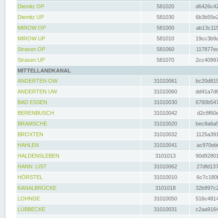
Diemitz OP
581020
d6426c42
Diemitz UP
581030
6b3b55e2
MIROW OP
581000
ab13c115
MIROW UP
581010
19cc3b9a
Strasen OP
581060
117877ec
Strasen UP
581070
2cc40997
MITTELLANDKANAL
ANDERTEN OW
31010061
bc20d819
ANDERTEN UW
31010060
dd41a7d6
BAD ESSEN
31010030
6760b547
BERENBUSCH
31010042
d2c8f60e
BRAMSCHE
31010020
bec8a6a5
BROXTEN
31010032
1125a391
HAHLEN
31010041
ac970eb0
HALDENSLEBEN
3101013
90d92801
HANN. LIST
31010062
27dfd137
HÖRSTEL
31010010
6c7c180f
KANALBRÜCKE
3101018
32b997c2
LOHNDE
31010050
516c4814
LÜBBECKE
31010031
c2aa9164