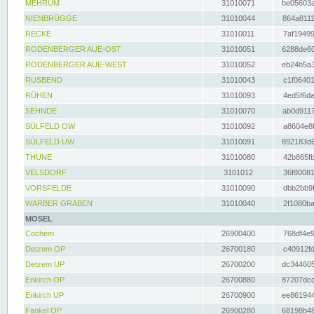
MEHRUM
31010071
be05603a
NIENBRÜGGE
31010044
864a8111
RECKE
31010011
7af19499
RODENBERGER AUE-OST
31010051
6288de60
RODENBERGER AUE-WEST
31010052
eb24b5a3
RUSBEND
31010043
c1f06401
RÜHEN
31010093
4ed5f6da
SEHNDE
31010070
ab0d9117
SÜLFELD OW
31010092
a8604e8f
SÜLFELD UW
31010091
892183d6
THUNE
31010080
42b865fb
VELSDORF
3101012
36f80081
VORSFELDE
31010090
dbb2bb9f
WARBER GRABEN
31010040
2f1080ba
MOSEL
Cochem
26900400
768df4e9
Detzem OP
26700180
c40912fd
Detzem UP
26700200
dc344605
Enkirch OP
26700880
87207dcd
Enkirch UP
26700900
ee861944
Fankel OP
26900280
68198b48