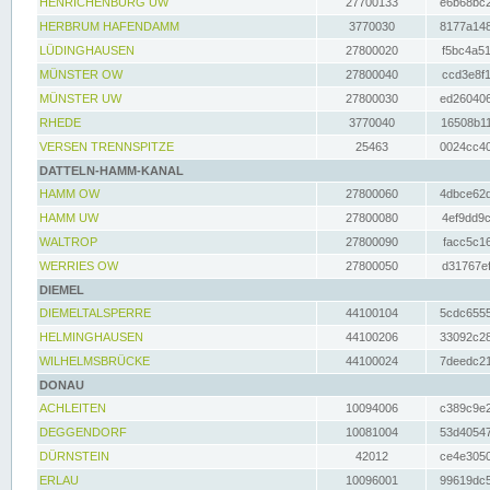
HENRICHENBURG UW
27700133
e6b68bc2
HERBRUM HAFENDAMM
3770030
8177a148
LÜDINGHAUSEN
27800020
f5bc4a51
MÜNSTER OW
27800040
ccd3e8f1
MÜNSTER UW
27800030
ed260406
RHEDE
3770040
16508b11
VERSEN TRENNSPITZE
25463
0024cc40
DATTELN-HAMM-KANAL
HAMM OW
27800060
4dbce62d
HAMM UW
27800080
4ef9dd9c
WALTROP
27800090
facc5c16
WERRIES OW
27800050
d31767ef
DIEMEL
DIEMELTALSPERRE
44100104
5cdc6555
HELMINGHAUSEN
44100206
33092c28
WILHELMSBRÜCKE
44100024
7deedc21
DONAU
ACHLEITEN
10094006
c389c9e2
DEGGENDORF
10081004
53d40547
DÜRNSTEIN
42012
ce4e3050
ERLAU
10096001
99619dc5