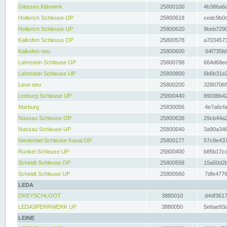
Giessen Klärwerk
25800100
4b386a6a
Hollerich Schleuse OP
25800618
cedc9b0c
Hollerich Schleuse UP
25800620
9beb7290
Kalkofen Schleuse OP
25800578
a7034573
Kalkofen neu
25800600
64f735fd
Lahnstein Schleuse OP
25800798
664d68ea
Lahnstein Schleuse UP
25800800
6b6b31e2
Leun neu
25800200
32807065
Limburg Schleuse UP
25800440
89038b42
Marburg
25830056
4e7a6cfa
Nassau Schleuse OP
25800638
29cb44a2
Nassau Schleuse UP
25800640
3a90a346
Niederbiel Schleuse Kanal OP
25800177
57c8e437
Runkel Schleuse UP
25800400
b85b17cc
Scheidt Schleuse OP
25800558
15a50d2b
Scheidt Schleuse UP
25800560
7dfe4776
LEDA
DREYSCHLOOT
3880010
d4df3617
LEDASPERRWERK UP
3880050
5e6ae93a
LEINE