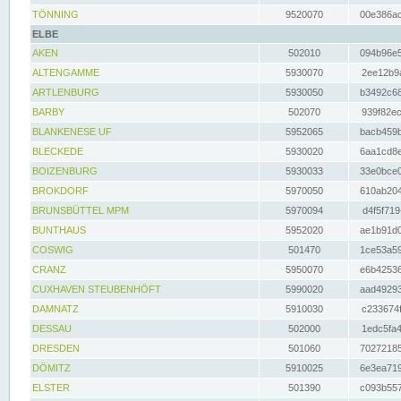
TÖNNING
9520070
00e386ac
ELBE
AKEN
502010
094b96e5
ALTENGAMME
5930070
2ee12b9a
ARTLENBURG
5930050
b3492c68
BARBY
502070
939f82ec
BLANKENESE UF
5952065
bacb459b
BLECKEDE
5930020
6aa1cd8e
BOIZENBURG
5930033
33e0bce0
BROKDORF
5970050
610ab204
BRUNSBÜTTEL MPM
5970094
d4f5f719
BUNTHAUS
5952020
ae1b91d0
COSWIG
501470
1ce53a59
CRANZ
5950070
e6b42536
CUXHAVEN STEUBENHÖFT
5990020
aad49293
DAMNATZ
5910030
c233674f
DESSAU
502000
1edc5fa4
DRESDEN
501060
70272185
DÖMITZ
5910025
6e3ea719
ELSTER
501390
c093b557