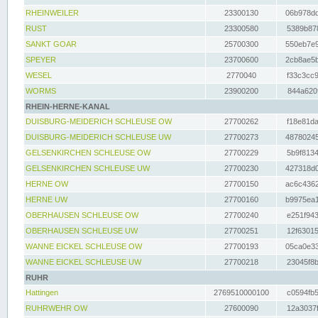
RHEINWEILER
23300130
06b978dd
RUST
23300580
5389b878
SANKT GOAR
25700300
550eb7e9
SPEYER
23700600
2cb8ae5b
WESEL
2770040
f33c3cc9
WORMS
23900200
844a620f
RHEIN-HERNE-KANAL
DUISBURG-MEIDERICH SCHLEUSE OW
27700262
f18e81da
DUISBURG-MEIDERICH SCHLEUSE UW
27700273
48780245
GELSENKIRCHEN SCHLEUSE OW
27700229
5b9f8134
GELSENKIRCHEN SCHLEUSE UW
27700230
427318d0
HERNE OW
27700150
ac6c4362
HERNE UW
27700160
b9975ea1
OBERHAUSEN SCHLEUSE OW
27700240
e251f943
OBERHAUSEN SCHLEUSE UW
27700251
12f63015
WANNE EICKEL SCHLEUSE OW
27700193
05ca0e33
WANNE EICKEL SCHLEUSE UW
27700218
23045f8b
RUHR
Hattingen
2769510000100
c0594fb5
RUHRWEHR OW
27600090
12a3037f