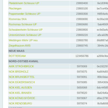
Pleidelsheim Schleuse UP
23800400
6e183f4b
Plochingen
23800100
be7ce40e
Poppenweiler Schleuse UP
23800300
f4854a4c
Rockenau SKA
23800690
4c00a166
Rockenau Schleuse UP
23800680
5ab4f00f
Schwabenheim Schleuse UP
23800800
ec9d3a4d
Untertürkheim Schleuse UP
23800220
a5ca02fb
Wieblingen Wehr UP neu
23800780
66d887a6
Ziegelhausen AMS
23800745
3944c1fd
NEUE MAAS
ROTTERDAM
123456786
a269e3be
NORD-OSTSEE-KANAL
AWK STROHBRÜCK
5970069
0e192297
NOK BREIHOLZ
5970075
4a904d59
NOK BRUNSBÜTTEL
5970091
85fc0dac
NOK DÜKERSWISCH
5970085
3954300d
NOK KIEL AUSSEN
5650068
6dc44585
NOK KIEL BINNEN
5979020
8af24d6a
NOK KÖNIGSFÖRDE
5970067
d0ec2790
NOK RENDSBURG
5970074
8c8afb56