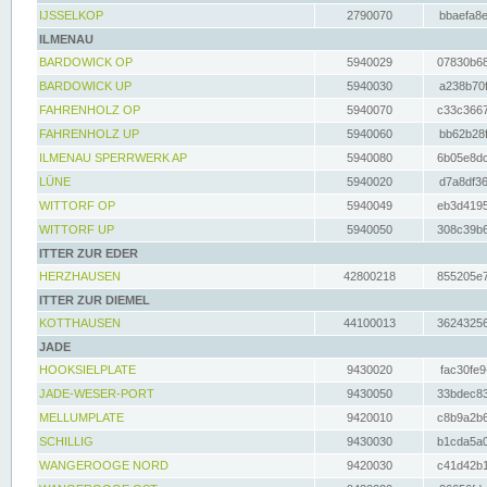
IJSSELKOP
2790070
bbaefa8e
ILMENAU
BARDOWICK OP
5940029
07830b68
BARDOWICK UP
5940030
a238b70f
FAHRENHOLZ OP
5940070
c33c3667
FAHRENHOLZ UP
5940060
bb62b28f
ILMENAU SPERRWERK AP
5940080
6b05e8dc
LÜNE
5940020
d7a8df36
WITTORF OP
5940049
eb3d4195
WITTORF UP
5940050
308c39b6
ITTER ZUR EDER
HERZHAUSEN
42800218
855205e7
ITTER ZUR DIEMEL
KOTTHAUSEN
44100013
36243256
JADE
HOOKSIELPLATE
9430020
fac30fe9
JADE-WESER-PORT
9430050
33bdec83
MELLUMPLATE
9420010
c8b9a2b6
SCHILLIG
9430030
b1cda5a0
WANGEROOGE NORD
9420030
c41d42b1