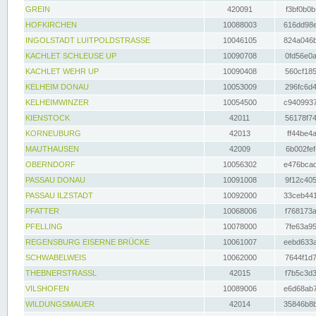
GREIN
420091
f3bf0b0b
HOFKIRCHEN
10088003
616dd98e
INGOLSTADT LUITPOLDSTRASSE
10046105
824a046b
KACHLET SCHLEUSE UP
10090708
0fd56e0a
KACHLET WEHR UP
10090408
560cf185
KELHEIM DONAU
10053009
296fc6d4
KELHEIMWINZER
10054500
c9409937
KIENSTOCK
42011
56178f74
KORNEUBURG
42013
ff44be4a
MAUTHAUSEN
42009
6b002fef
OBERNDORF
10056302
e476bcad
PASSAU DONAU
10091008
9f12c405
PASSAU ILZSTADT
10092000
33ceb441
PFATTER
10068006
f768173a
PFELLING
10078000
7fe63a95
REGENSBURG EISERNE BRÜCKE
10061007
eebd633a
SCHWABELWEIS
10062000
7644f1d7
THEBNERSTRASSL
42015
f7b5c3d3
VILSHOFEN
10089006
e6d68ab7
WILDUNGSMAUER
42014
35846b8b