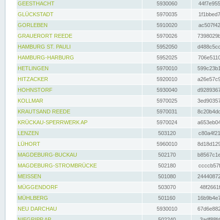
GEESTHACHT
5930060
44f7e955
GLÜCKSTADT
5970035
1f1bbed7
GORLEBEN
5910020
ac507f42
GRAUERORT REEDE
5970026
7398029b
HAMBURG ST. PAULI
5952050
d488c5cc
HAMBURG-HARBURG
5952025
706e5110
HETLINGEN
5970010
599c23b1
HITZACKER
5920010
a26e57c9
HOHNSTORF
5930040
d9289367
KOLLMAR
5970025
3ed90357
KRAUTSAND REEDE
5970031
8c20b4dc
KRÜCKAU-SPERRWERK AP
5970024
a653eb04
LENZEN
503120
c80a4f21
LÜHORT
5960010
8d18d129
MAGDEBURG-BUCKAU
502170
b8567c1e
MAGDEBURG-STROMBRÜCKE
502180
ccccb57f
MEISSEN
501080
24440872
MÜGGENDORF
503070
48f2661f
MÜHLBERG
501160
16b9b4e7
NEU DARCHAU
5930010
67d6e882
NIEGRIPP AP
502240
3adf88fd