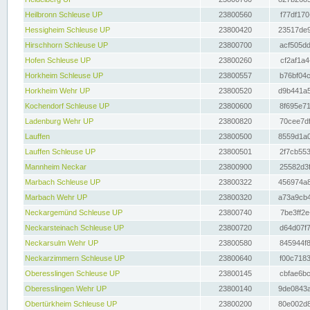
Heilbronn Schleuse UP
23800560
f77df170
Hessigheim Schleuse UP
23800420
23517de9
Hirschhorn Schleuse UP
23800700
acf505dd
Hofen Schleuse UP
23800260
cf2af1a4
Horkheim Schleuse UP
23800557
b76bf04c
Horkheim Wehr UP
23800520
d9b441a5
Kochendorf Schleuse UP
23800600
8f695e71
Ladenburg Wehr UP
23800820
70cee7df
Lauffen
23800500
8559d1a0
Lauffen Schleuse UP
23800501
2f7cb553
Mannheim Neckar
23800900
25582d3f
Marbach Schleuse UP
23800322
456974a8
Marbach Wehr UP
23800320
a73a9cb4
Neckargemünd Schleuse UP
23800740
7be3ff2e
Neckarsteinach Schleuse UP
23800720
d64d07f7
Neckarsulm Wehr UP
23800580
845944f8
Neckarzimmern Schleuse UP
23800640
f00c7183
Oberesslingen Schleuse UP
23800145
cbfae6bc
Oberesslingen Wehr UP
23800140
9de0843a
Obertürkheim Schleuse UP
23800200
80e002d8