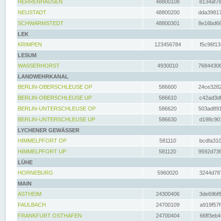
HERRENHAUSEN
48800108
8134af78
NEUSTADT
48800200
dda39817
SCHWARMSTEDT
48800301
8e16bd66
LEK
KRIMPEN
123456784
f5c96f13
LESUM
WASSERHORST
4930010
76844306
LANDWEHRKANAL
BERLIN-OBERSCHLEUSE OP
586600
24ce3282
BERLIN-OBERSCHLEUSE UP
586610
c42ad3df
BERLIN-UNTERSCHLEUSE OP
586620
503ad891
BERLIN-UNTERSCHLEUSE UP
586630
d198c901
LYCHENER GEWÄSSER
HIMMELPFORT OP
581110
bcdfa310
HIMMELPFORT UP
581120
9592d736
LÜHE
HORNEBURG
5960020
3244d787
MAIN
ASTHEIM
24300406
3de69bf8
FAULBACH
24700109
a919f57f
FRANKFURT OSTHAFEN
24700404
66ff3eb4