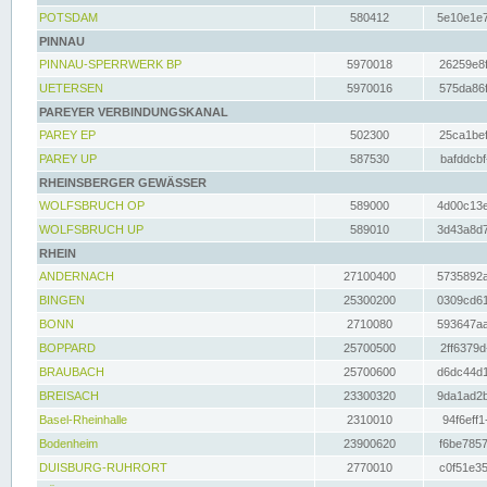
POTSDAM
580412
5e10e1e7
PINNAU
PINNAU-SPERRWERK BP
5970018
26259e8f
UETERSEN
5970016
575da86f
PAREYER VERBINDUNGSKANAL
PAREY EP
502300
25ca1bef
PAREY UP
587530
bafddcbf
RHEINSBERGER GEWÄSSER
WOLFSBRUCH OP
589000
4d00c13e
WOLFSBRUCH UP
589010
3d43a8d7
RHEIN
ANDERNACH
27100400
5735892a
BINGEN
25300200
0309cd61
BONN
2710080
593647aa
BOPPARD
25700500
2ff6379d
BRAUBACH
25700600
d6dc44d1
BREISACH
23300320
9da1ad2b
Basel-Rheinhalle
2310010
94f6eff1
Bodenheim
23900620
f6be7857
DUISBURG-RUHRORT
2770010
c0f51e35