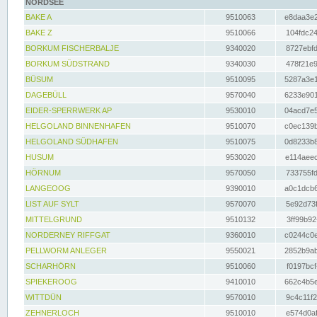
NORDSEE
BAKE A
9510063
e8daa3e2
BAKE Z
9510066
104fdc24
BORKUM FISCHERBALJE
9340020
8727ebfd
BORKUM SÜDSTRAND
9340030
478f21e9
BÜSUM
9510095
5287a3e1
DAGEBÜLL
9570040
6233e901
EIDER-SPERRWERK AP
9530010
04acd7e5
HELGOLAND BINNENHAFEN
9510070
c0ec139b
HELGOLAND SÜDHAFEN
9510075
0d8233b8
HUSUM
9530020
e114aeec
HÖRNUM
9570050
733755fd
LANGEOOG
9390010
a0c1dcb6
LIST AUF SYLT
9570070
5e92d73f
MITTELGRUND
9510132
3ff99b92
NORDERNEY RIFFGAT
9360010
c0244c0e
PELLWORM ANLEGER
9550021
2852b9ab
SCHARHÖRN
9510060
f0197bcf
SPIEKEROOG
9410010
662c4b5e
WITTDÜN
9570010
9c4c11f2
ZEHNERLOCH
9510010
e574d0af