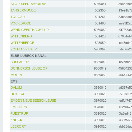
STÖR-SPERRWERK AP
5970041
d9acdbec
TANGERMÜNDE
502350
13e91b77
TORGAU
501261
83bbaedb
VOCKERODE
501480
ae93f2a5
WEHR GEESTHACHT UP
5930062
0f7f58a8
WITTENBERG
501420
070b1eb4
WITTENBERGE
503050
cbf3cd49
ZOLLENSPIEKER
5930090
3de8ea26
ELBE-LÜBECK-KANAL
BÜSSAU UP
9669040
bf7bb8e8
DONNERSCHLEUSE OP
9660049
45634232
MÖLLN
9660050
46644438
EMS
DALUM
3550040
ad357e52
DUKEGAT
3990020
7753c1fa
EMDEN NEUE SEESCHLEUSE
3970010
edfdf747
EMSHÖRN
9340010
c8af067c
FUESTRUP
3310010
3a8ed45f
KNOCK
3990010
438b565e
LEERORT
3910010
abb23dad