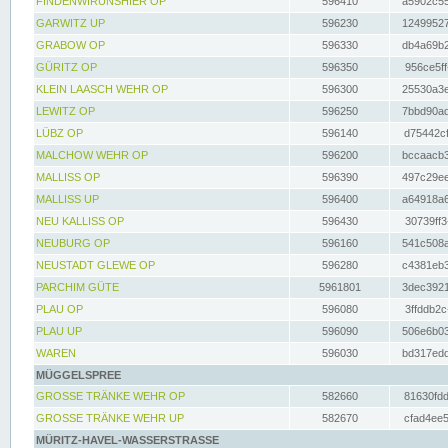
FINDENWIRUNSHIER OP
596410
a5902c55
GARWITZ UP
596230
12499527
GRABOW OP
596330
db4a69b2
GÜRITZ OP
596350
956ce5ff
KLEIN LAASCH WEHR OP
596300
25530a3e
LEWITZ OP
596250
7bbd90ad
LÜBZ OP
596140
d75442cf
MALCHOW WEHR OP
596200
bccaacb3
MALLISS OP
596390
497c29ee
MALLISS UP
596400
a64918a6
NEU KALLISS OP
596430
30739ff3
NEUBURG OP
596160
541c508a
NEUSTADT GLEWE OP
596280
c4381eb3
PARCHIM GÜTE
5961801
3dec3921
PLAU OP
596080
3ffddb2c
PLAU UP
596090
506e6b03
WAREN
596030
bd317edd
MÜGGELSPREE
GROSSE TRÄNKE WEHR OP
582660
81630fdd
GROSSE TRÄNKE WEHR UP
582670
cfad4ee5
MÜRITZ-HAVEL-WASSERSTRASSE