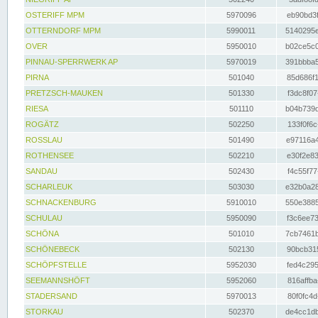
OSTERIFF MPM
5970096
eb90bd3f
OTTERNDORF MPM
5990011
5140295e
OVER
5950010
b02ce5c0
PINNAU-SPERRWERK AP
5970019
391bbba5
PIRNA
501040
85d686f1
PRETZSCH-MAUKEN
501330
f3dc8f07
RIESA
501110
b04b739d
ROGÄTZ
502250
133f0f6c
ROSSLAU
501490
e97116a4
ROTHENSEE
502210
e30f2e83
SANDAU
502430
f4c55f77
SCHARLEUK
503030
e32b0a28
SCHNACKENBURG
5910010
550e3885
SCHULAU
5950090
f3c6ee73
SCHÖNA
501010
7cb7461b
SCHÖNEBECK
502130
90bcb315
SCHÖPFSTELLE
5952030
fed4c295
SEEMANNSHÖFT
5952060
816affba
STADERSAND
5970013
80f0fc4d
STORKAU
502370
de4cc1db