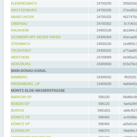
KLEINHEUBACH
24700200
355b02d2
KROTZENBURG
24700335
27eed51b
MAINFLINGEN
24700325
4627475d
OBERNAU
24700302
3c7cfb10
RAUNHEIM
24900108
db1684c1
SCHWEINFURT NEUER HAFEN
24300304
42ecae60
STEINBACH
24500100
1ed983c3
TRUNSTADT
24300202
a77aad00
WERTHEIM
24709089
0e065a22
WÜRZBURG
24300600
915d76e1
MAIN-DONAU-KANAL
BAMBERG
24300042
ff02f181
RIEDENBURG_UP
13409200
4a69e82e
MÜRITZ-ELDE-WASSERSTRASSE
BARKOW OP
596100
06d86c6b
BOBZIN OP
596120
faefa284
BUROW
5961601
a68cf527
DÖMITZ OP
596450
ec8188ee
DÖMITZ UP
596460
ad3a51da
ELDENA OP
596370
0fab94c7