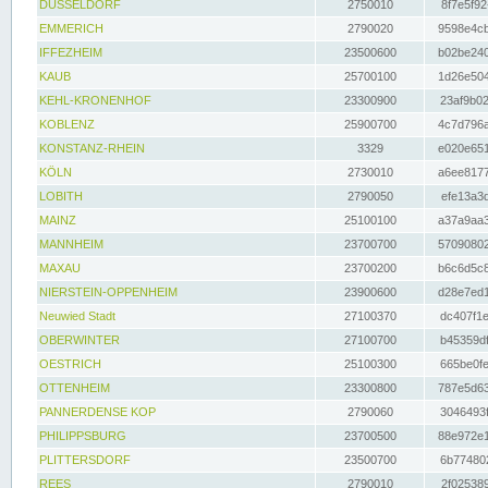
DÜSSELDORF
2750010
8f7e5f92
EMMERICH
2790020
9598e4cb
IFFEZHEIM
23500600
b02be240
KAUB
25700100
1d26e504
KEHL-KRONENHOF
23300900
23af9b02
KOBLENZ
25900700
4c7d796a
KONSTANZ-RHEIN
3329
e020e651
KÖLN
2730010
a6ee8177
LOBITH
2790050
efe13a3d
MAINZ
25100100
a37a9aa3
MANNHEIM
23700700
57090802
MAXAU
23700200
b6c6d5c8
NIERSTEIN-OPPENHEIM
23900600
d28e7ed1
Neuwied Stadt
27100370
dc407f1e
OBERWINTER
27100700
b45359df
OESTRICH
25100300
665be0fe
OTTENHEIM
23300800
787e5d63
PANNERDENSE KOP
2790060
3046493f
PHILIPPSBURG
23700500
88e972e1
PLITTERSDORF
23500700
6b774802
REES
2790010
2f025389