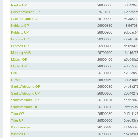
Fankel UP
26900300
583420a8
Grevenmacher OP
2610180
6e72bebf
Grevenmacher UP
26100200
69308142
Koblenz OP
26900880
3f64ff08
Koblenz UP
26900900
9dbcac54
Lehmen OP
26900680
d0abe01a
Lehmen UP
26900700
dc1bb420
Mehring AMS
26700100
4c1b6f17
Müden OP
26900480
a5c880a3
Müden UP
26900500
edc67ca3
Perl
26100100
c263ea53
Ruwer
26500150
abd34ee6
Sankt Aldegund OP
26900080
e4d6a271
Sankt Aldegund UP
26900100
20640279
Stadtbredimus OP
26100110
cceb7060
Stadtbredimus UP
26100130
dfdf753b
Trier OP
26500080
9d2b4126
Trier UP
26500100
3bec53ca
Wincheringen
26100140
bb5560fc
Wintrich OP
26700380
cb4789e4