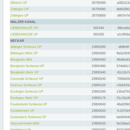
Wintrich UP
26700400
a392113c
Zeltingen OP
26700580
8b802863
Zeltingen UP
26700600
d867e7e9
MALZER KANAL
LIEBENWALDE OP
581540
3f8ceb6d
LIEBENWALDE UP
581550
a1cf60be
NECKAR
Aldingen Schleuse UP
23800280
dfdfb4ff
Beihingen Wehr UP
23800360
8a2e3048
Besigheim SKA
23800460
46d8ed02
Besigheim Schleuse UP
23800480
57db82c7
Besigheim Wehr UP
23800440
42c11b7a
Cannstatt Schleuse UP
23800240
7068d262
Deizisau Schleuse UP
23800120
c5b6243d
Esslingen Schleuse UP
23800180
130a3761
Esslingen Wehr OP
23800176
31c32a38
Feudenheim Schleuse UP
23800840
48a939b9
Gundelsheim UP
23800620
fc1072e4
Guttenbach Schleuse UP
23800660
bd36404b
Hassmersheim AMS
23800630
0e1b8ae0
Heidelberg UP
23800760
827b2685