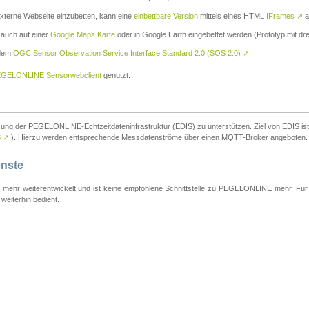
externe Webseite einzubetten, kann eine
einbettbare Version
mittels eines HTML
IFrames
↗
a
 auch auf einer
Google Maps Karte
oder in Google Earth eingebettet werden (Prototyp mit dre
 dem
OGC Sensor Observation Service Interface Standard 2.0 (SOS 2.0)
↗
GELONLINE Sensorwebclient
genutzt.
tzung der PEGELONLINE-Echtzeitdateninfrastruktur (EDIS) zu unterstützen. Ziel von EDIS ist e
S
↗
). Hierzu werden entsprechende Messdatenströme über einen MQTT-Broker angeboten.
enste
t mehr weiterentwickelt und ist keine empfohlene Schnittstelle zu PEGELONLINE mehr. Für n
weiterhin bedient.