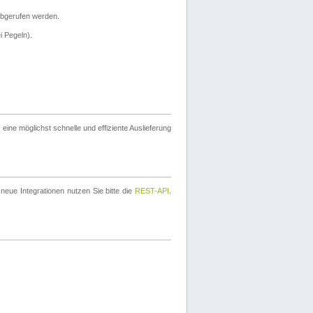
bgerufen werden.
i Pegeln).
ine möglichst schnelle und effiziente Auslieferung
eue Integrationen nutzen Sie bitte die
REST-API
.