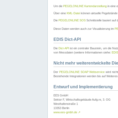
Um die
PEGELONLINE Kartendarstellung
in eine 
Über eine
KML-Datei
können aktuelle Pegelstände
Die
PEGELONLINE SOS
Schnittstelle basiert auf
Diese Daten werden auch zur Visualisierung im
PE
EDIS Dict-API
Die
Dict-API
ist ein zentraler Baustein, um die Nu
von Messdaten (weitere Informationen siehe:
EDI
Nicht mehr weiterentwickelte Di
Der
PEGELONLINE SOAP Webservice
wird nich
Bestehende Integrationen werden bis auf Weiteres 
Entwurf und Implementierung
EES GmbH
Sektor F, Wirtschaftsgebäude Aufg.re, 3. OG
Westhafenstraße 1
13353 Berlin
www.ees-gmbh.de
↗