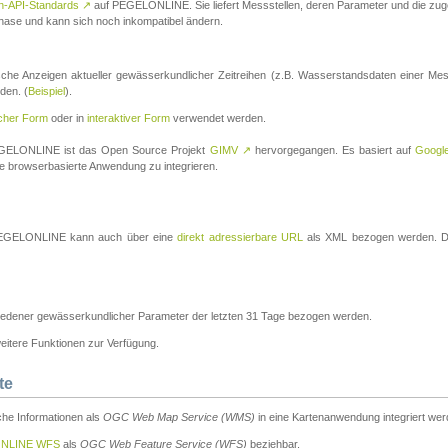
n-API-Standards
↗
auf PEGELONLINE. Sie liefert Messstellen, deren Parameter und die z
a-Phase und kann sich noch inkompatibel ändern.
che Anzeigen aktueller gewässerkundlicher Zeitreihen (z.B. Wasserstandsdaten einer Mes
den. (
Beispiel
).
scher Form
oder in
interaktiver Form
verwendet werden.
 PEGELONLINE ist das Open Source Projekt
GIMV
↗
hervorgegangen. Es basiert auf
Googl
eine browserbasierte Anwendung zu integrieren.
n PEGELONLINE kann auch über eine
direkt adressierbare URL
als XML bezogen werden. Die
edener gewässerkundlicher Parameter der letzten 31 Tage bezogen werden.
tere Funktionen zur Verfügung.
te
he Informationen als
OGC Web Map Service (WMS)
in eine Kartenanwendung integriert wer
NLINE WFS
als
OGC Web Feature Service (WFS)
beziehbar.