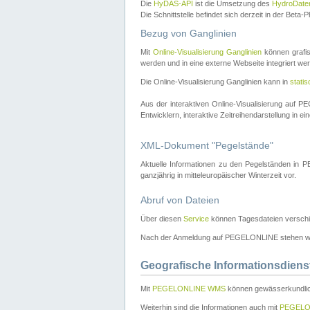
Die
HyDAS-API
ist die Umsetzung des
HydroDate
Die Schnittstelle befindet sich derzeit in der Bet
Bezug von Ganglinien
Mit
Online-Visualisierung Ganglinien
können grafis
werden und in eine externe Webseite integriert wer
Die Online-Visualisierung Ganglinien kann in
stati
Aus der interaktiven Online-Visualisierung auf
Entwicklern, interaktive Zeitreihendarstellung in 
XML-Dokument "Pegelstände"
Aktuelle Informationen zu den Pegelständen i
ganzjährig in mitteleuropäischer Winterzeit vor.
Abruf von Dateien
Über diesen
Service
können Tagesdateien verschi
Nach der Anmeldung auf PEGELONLINE stehen wei
Geografische Informationsdiens
Mit
PEGELONLINE WMS
können gewässerkundlic
Weiterhin sind die Informationen auch mit
PEGELO