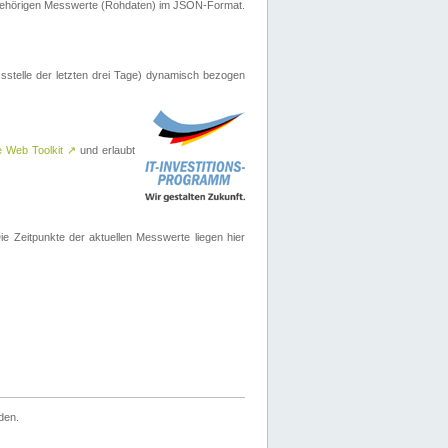
ugehörigen Messwerte (Rohdaten) im JSON-Format.
sstelle der letzten drei Tage) dynamisch bezogen
e Web Toolkit
↗
und erlaubt
 Zeitpunkte der aktuellen Messwerte liegen hier
den.