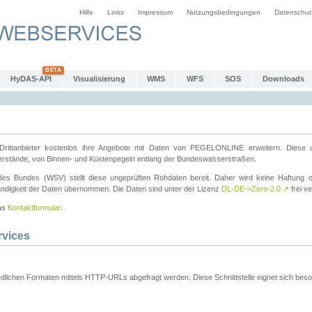
Hilfe
Links
Impressum
Nutzungsbedingungen
Datenschut
HyDAS-API
Visualisierung
WMS
WFS
SOS
Downloads
ttanbieter kostenlos ihre Angebote mit Daten von PEGELONLINE erweitern. Diese u
erstände, von Binnen- und Küstenpegeln entlang der Bundeswasserstraßen.
es Bundes (WSV) stellt diese ungeprüften Rohdaten bereit. Daher wird keine Haftung oder
ständigkeit der Daten übernommen. Die Daten sind unter der Lizenz
DL-DE->Zero-2.0
↗
frei ve
das
Kontaktformular
.
rvices
dlichen Formaten mittels HTTP-URLs abgefragt werden. Diese Schnittstelle eignet sich besond