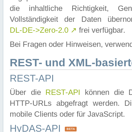
die inhaltliche Richtigkeit, Gen
Vollständigkeit der Daten über
DL-DE->Zero-2.0
↗
frei verfügbar.
Bei Fragen oder Hinweisen, verwend
REST- und XML-basiert
REST-API
Über die
REST-API
können die Da
HTTP-URLs abgefragt werden. Dies
mobile Clients oder für JavaScript.
HyDAS-API
BETA