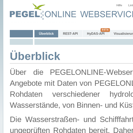
Hilfe
Lin
Überblick
REST-API
HyDAS-API
Visualisieru
Überblick
Über die PEGELONLINE-Webservic
Angebote mit Daten von PEGELONLI
Rohdaten verschiedener hydro
Wasserstände, von Binnen- und Küs
Die Wasserstraßen- und Schifffahr
ungeprüften Rohdaten bereit. Daher