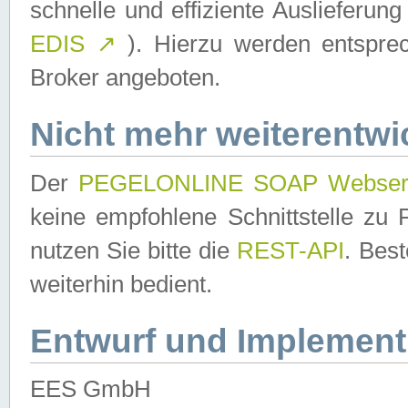
schnelle und effiziente Auslieferun
EDIS
↗
). Hierzu werden entspr
Broker angeboten.
Nicht mehr weiterentwi
Der
PEGELONLINE SOAP Webser
keine empfohlene Schnittstelle z
nutzen Sie bitte die
REST-API
. Bes
weiterhin bedient.
Entwurf und Implement
EES GmbH