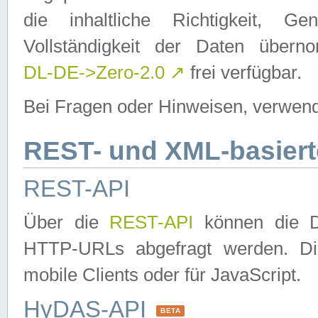
die inhaltliche Richtigkeit, Gen
Vollständigkeit der Daten über
DL-DE->Zero-2.0
↗
frei verfügbar.
Bei Fragen oder Hinweisen, verwend
REST- und XML-basiert
REST-API
Über die
REST-API
können die Da
HTTP-URLs abgefragt werden. Dies
mobile Clients oder für JavaScript.
HyDAS-API
BETA