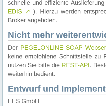
schnelle und effiziente Auslieferun
EDIS
↗
). Hierzu werden entspr
Broker angeboten.
Nicht mehr weiterentwi
Der
PEGELONLINE SOAP Webser
keine empfohlene Schnittstelle z
nutzen Sie bitte die
REST-API
. Bes
weiterhin bedient.
Entwurf und Implement
EES GmbH