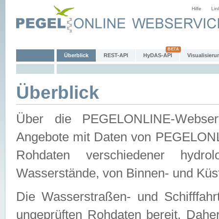
Hilfe
Lin
Überblick
REST-API
HyDAS-API
Visualisieru
Überblick
Über die PEGELONLINE-Webservic
Angebote mit Daten von PEGELONLI
Rohdaten verschiedener hydro
Wasserstände, von Binnen- und Küs
Die Wasserstraßen- und Schifffahr
ungeprüften Rohdaten bereit. Daher