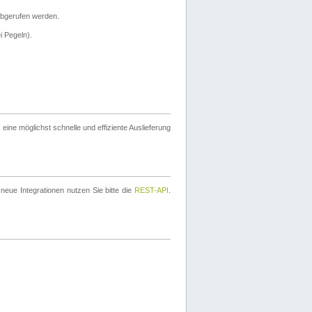
bgerufen werden.
i Pegeln).
ine möglichst schnelle und effiziente Auslieferung
eue Integrationen nutzen Sie bitte die
REST-API
.