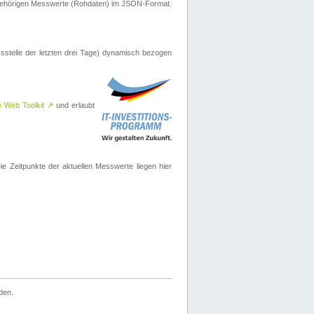
ugehörigen Messwerte (Rohdaten) im JSON-Format.
sstelle der letzten drei Tage) dynamisch bezogen
e Web Toolkit
↗
und erlaubt
 Zeitpunkte der aktuellen Messwerte liegen hier
den.