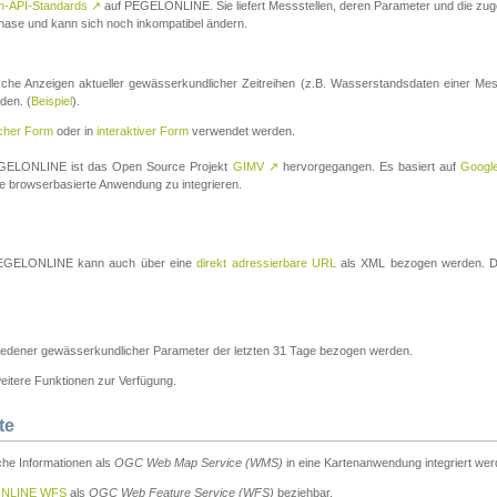
n-API-Standards
↗
auf PEGELONLINE. Sie liefert Messstellen, deren Parameter und die z
a-Phase und kann sich noch inkompatibel ändern.
che Anzeigen aktueller gewässerkundlicher Zeitreihen (z.B. Wasserstandsdaten einer Mes
den. (
Beispiel
).
scher Form
oder in
interaktiver Form
verwendet werden.
 PEGELONLINE ist das Open Source Projekt
GIMV
↗
hervorgegangen. Es basiert auf
Googl
eine browserbasierte Anwendung zu integrieren.
n PEGELONLINE kann auch über eine
direkt adressierbare URL
als XML bezogen werden. Die
edener gewässerkundlicher Parameter der letzten 31 Tage bezogen werden.
tere Funktionen zur Verfügung.
te
he Informationen als
OGC Web Map Service (WMS)
in eine Kartenanwendung integriert wer
NLINE WFS
als
OGC Web Feature Service (WFS)
beziehbar.