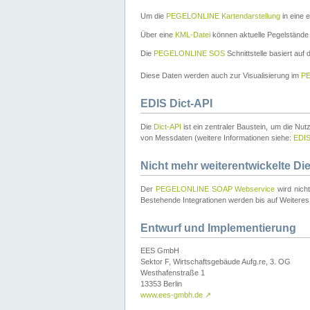
Um die
PEGELONLINE Kartendarstellung
in eine 
Über eine
KML-Datei
können aktuelle Pegelstände
Die
PEGELONLINE SOS
Schnittstelle basiert auf
Diese Daten werden auch zur Visualisierung im
PE
EDIS Dict-API
Die
Dict-API
ist ein zentraler Baustein, um die Nu
von Messdaten (weitere Informationen siehe:
EDI
Nicht mehr weiterentwickelte Di
Der
PEGELONLINE SOAP Webservice
wird nich
Bestehende Integrationen werden bis auf Weiteres 
Entwurf und Implementierung
EES GmbH
Sektor F, Wirtschaftsgebäude Aufg.re, 3. OG
Westhafenstraße 1
13353 Berlin
www.ees-gmbh.de
↗