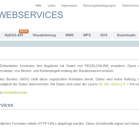
Hilfe
Links
Impressum
Nutzungsbedingungen
Datenschut
HyDAS-API
Visualisierung
WMS
WFS
SOS
Downloads
ttanbieter kostenlos ihre Angebote mit Daten von PEGELONLINE erweitern. Diese u
erstände, von Binnen- und Küstenpegeln entlang der Bundeswasserstraßen.
es Bundes (WSV) stellt diese ungeprüften Rohdaten bereit. Daher wird keine Haftung oder
ständigkeit der Daten übernommen. Die Daten sind unter der Lizenz
DL-DE->Zero-2.0
↗
frei ve
das
Kontaktformular
.
rvices
dlichen Formaten mittels HTTP-URLs abgefragt werden. Diese Schnittstelle eignet sich besond