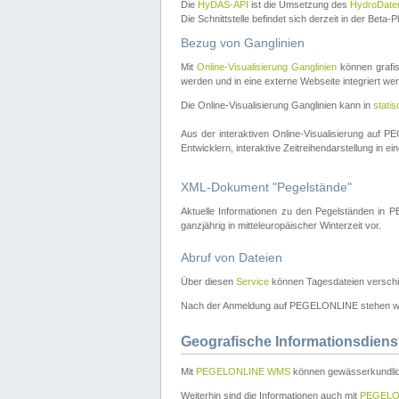
Die
HyDAS-API
ist die Umsetzung des
HydroDate
Die Schnittstelle befindet sich derzeit in der Bet
Bezug von Ganglinien
Mit
Online-Visualisierung Ganglinien
können grafis
werden und in eine externe Webseite integriert wer
Die Online-Visualisierung Ganglinien kann in
stati
Aus der interaktiven Online-Visualisierung auf
Entwicklern, interaktive Zeitreihendarstellung in 
XML-Dokument "Pegelstände"
Aktuelle Informationen zu den Pegelständen i
ganzjährig in mitteleuropäischer Winterzeit vor.
Abruf von Dateien
Über diesen
Service
können Tagesdateien verschi
Nach der Anmeldung auf PEGELONLINE stehen wei
Geografische Informationsdiens
Mit
PEGELONLINE WMS
können gewässerkundlic
Weiterhin sind die Informationen auch mit
PEGELO