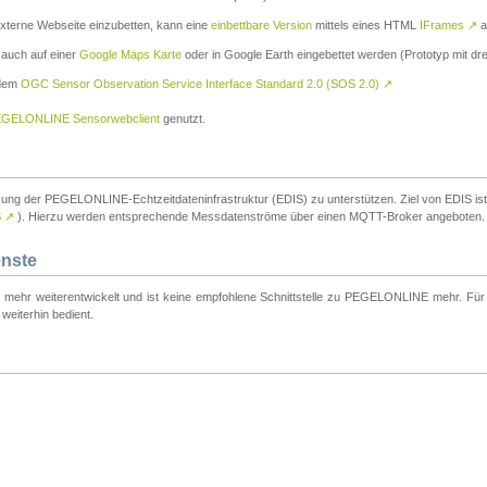
externe Webseite einzubetten, kann eine
einbettbare Version
mittels eines HTML
IFrames
↗
a
 auch auf einer
Google Maps Karte
oder in Google Earth eingebettet werden (Prototyp mit dre
 dem
OGC Sensor Observation Service Interface Standard 2.0 (SOS 2.0)
↗
GELONLINE Sensorwebclient
genutzt.
tzung der PEGELONLINE-Echtzeitdateninfrastruktur (EDIS) zu unterstützen. Ziel von EDIS ist e
S
↗
). Hierzu werden entsprechende Messdatenströme über einen MQTT-Broker angeboten.
enste
t mehr weiterentwickelt und ist keine empfohlene Schnittstelle zu PEGELONLINE mehr. Für n
weiterhin bedient.