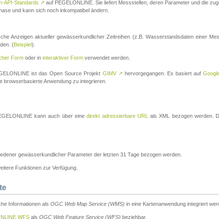
n-API-Standards
↗
auf PEGELONLINE. Sie liefert Messstellen, deren Parameter und die z
a-Phase und kann sich noch inkompatibel ändern.
che Anzeigen aktueller gewässerkundlicher Zeitreihen (z.B. Wasserstandsdaten einer Mes
den. (
Beispiel
).
scher Form
oder in
interaktiver Form
verwendet werden.
 PEGELONLINE ist das Open Source Projekt
GIMV
↗
hervorgegangen. Es basiert auf
Googl
eine browserbasierte Anwendung zu integrieren.
n PEGELONLINE kann auch über eine
direkt adressierbare URL
als XML bezogen werden. Die
edener gewässerkundlicher Parameter der letzten 31 Tage bezogen werden.
tere Funktionen zur Verfügung.
te
he Informationen als
OGC Web Map Service (WMS)
in eine Kartenanwendung integriert wer
NLINE WFS
als
OGC Web Feature Service (WFS)
beziehbar.