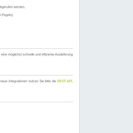
bgerufen werden.
i Pegeln).
ine möglichst schnelle und effiziente Auslieferung
eue Integrationen nutzen Sie bitte die
REST-API
.