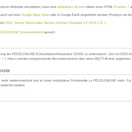
externe Webseite einzubetten, kann eine
einbettbare Version
mittels eines HTML
IFrames
↗
a
 auch auf einer
Google Maps Karte
oder in Google Earth eingebettet werden (Prototyp mit dre
 dem
OGC Sensor Observation Service Interface Standard 2.0 (SOS 2.0)
↗
GELONLINE Sensorwebclient
genutzt.
tzung der PEGELONLINE-Echtzeitdateninfrastruktur (EDIS) zu unterstützen. Ziel von EDIS ist e
S
↗
). Hierzu werden entsprechende Messdatenströme über einen MQTT-Broker angeboten.
enste
t mehr weiterentwickelt und ist keine empfohlene Schnittstelle zu PEGELONLINE mehr. Für n
weiterhin bedient.