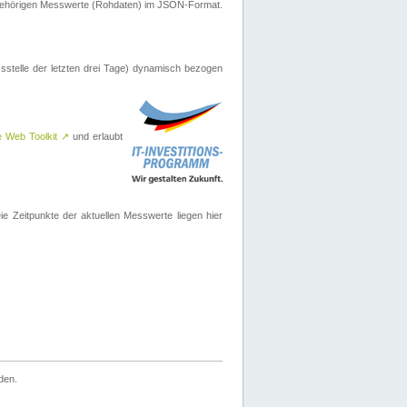
ugehörigen Messwerte (Rohdaten) im JSON-Format.
sstelle der letzten drei Tage) dynamisch bezogen
e Web Toolkit
↗
und erlaubt
 Zeitpunkte der aktuellen Messwerte liegen hier
den.