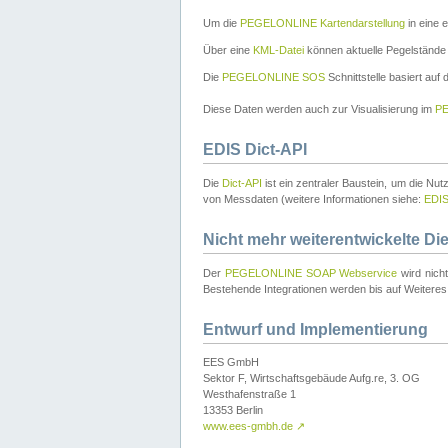
Um die
PEGELONLINE Kartendarstellung
in eine 
Über eine
KML-Datei
können aktuelle Pegelstände
Die
PEGELONLINE SOS
Schnittstelle basiert auf
Diese Daten werden auch zur Visualisierung im
PE
EDIS Dict-API
Die
Dict-API
ist ein zentraler Baustein, um die Nu
von Messdaten (weitere Informationen siehe:
EDI
Nicht mehr weiterentwickelte Di
Der
PEGELONLINE SOAP Webservice
wird nich
Bestehende Integrationen werden bis auf Weiteres 
Entwurf und Implementierung
EES GmbH
Sektor F, Wirtschaftsgebäude Aufg.re, 3. OG
Westhafenstraße 1
13353 Berlin
www.ees-gmbh.de
↗