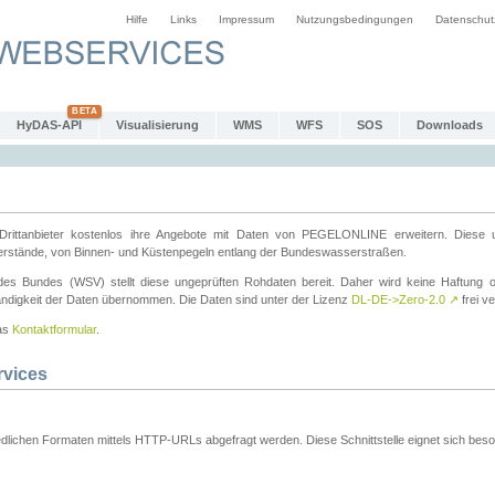
Hilfe
Links
Impressum
Nutzungsbedingungen
Datenschut
HyDAS-API
Visualisierung
WMS
WFS
SOS
Downloads
ttanbieter kostenlos ihre Angebote mit Daten von PEGELONLINE erweitern. Diese u
erstände, von Binnen- und Küstenpegeln entlang der Bundeswasserstraßen.
es Bundes (WSV) stellt diese ungeprüften Rohdaten bereit. Daher wird keine Haftung oder
ständigkeit der Daten übernommen. Die Daten sind unter der Lizenz
DL-DE->Zero-2.0
↗
frei ve
das
Kontaktformular
.
rvices
dlichen Formaten mittels HTTP-URLs abgefragt werden. Diese Schnittstelle eignet sich besond