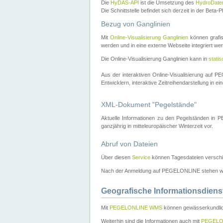
Die
HyDAS-API
ist die Umsetzung des
HydroDate
Die Schnittstelle befindet sich derzeit in der Bet
Bezug von Ganglinien
Mit
Online-Visualisierung Ganglinien
können grafis
werden und in eine externe Webseite integriert wer
Die Online-Visualisierung Ganglinien kann in
stati
Aus der interaktiven Online-Visualisierung auf
Entwicklern, interaktive Zeitreihendarstellung in 
XML-Dokument "Pegelstände"
Aktuelle Informationen zu den Pegelständen i
ganzjährig in mitteleuropäischer Winterzeit vor.
Abruf von Dateien
Über diesen
Service
können Tagesdateien verschi
Nach der Anmeldung auf PEGELONLINE stehen wei
Geografische Informationsdiens
Mit
PEGELONLINE WMS
können gewässerkundlic
Weiterhin sind die Informationen auch mit
PEGELO