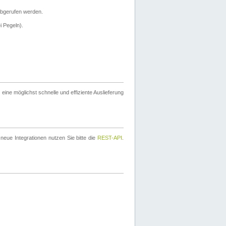
bgerufen werden.
i Pegeln).
ine möglichst schnelle und effiziente Auslieferung
eue Integrationen nutzen Sie bitte die
REST-API
.