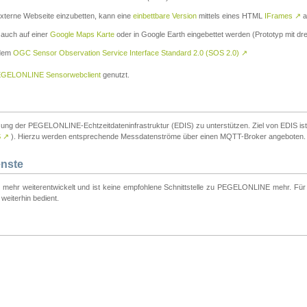
externe Webseite einzubetten, kann eine
einbettbare Version
mittels eines HTML
IFrames
↗
a
 auch auf einer
Google Maps Karte
oder in Google Earth eingebettet werden (Prototyp mit dre
 dem
OGC Sensor Observation Service Interface Standard 2.0 (SOS 2.0)
↗
GELONLINE Sensorwebclient
genutzt.
tzung der PEGELONLINE-Echtzeitdateninfrastruktur (EDIS) zu unterstützen. Ziel von EDIS ist e
S
↗
). Hierzu werden entsprechende Messdatenströme über einen MQTT-Broker angeboten.
enste
t mehr weiterentwickelt und ist keine empfohlene Schnittstelle zu PEGELONLINE mehr. Für n
weiterhin bedient.