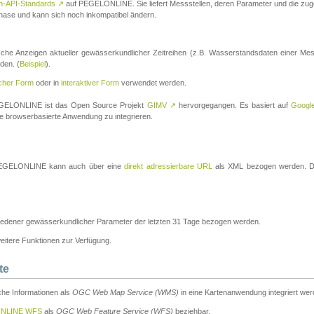
n-API-Standards
↗
auf PEGELONLINE. Sie liefert Messstellen, deren Parameter und die z
a-Phase und kann sich noch inkompatibel ändern.
che Anzeigen aktueller gewässerkundlicher Zeitreihen (z.B. Wasserstandsdaten einer Mes
den. (
Beispiel
).
scher Form
oder in
interaktiver Form
verwendet werden.
 PEGELONLINE ist das Open Source Projekt
GIMV
↗
hervorgegangen. Es basiert auf
Googl
eine browserbasierte Anwendung zu integrieren.
n PEGELONLINE kann auch über eine
direkt adressierbare URL
als XML bezogen werden. Die
edener gewässerkundlicher Parameter der letzten 31 Tage bezogen werden.
tere Funktionen zur Verfügung.
te
he Informationen als
OGC Web Map Service (WMS)
in eine Kartenanwendung integriert wer
NLINE WFS
als
OGC Web Feature Service (WFS)
beziehbar.