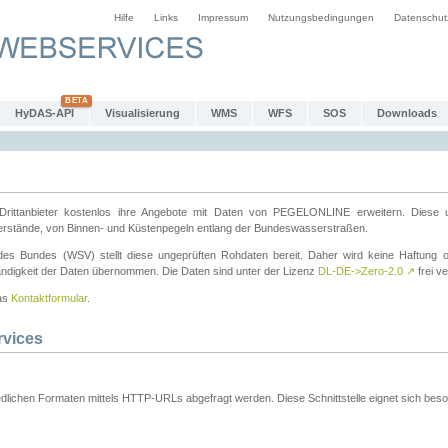
Hilfe
Links
Impressum
Nutzungsbedingungen
Datenschut
HyDAS-API
Visualisierung
WMS
WFS
SOS
Downloads
ttanbieter kostenlos ihre Angebote mit Daten von PEGELONLINE erweitern. Diese u
erstände, von Binnen- und Küstenpegeln entlang der Bundeswasserstraßen.
es Bundes (WSV) stellt diese ungeprüften Rohdaten bereit. Daher wird keine Haftung oder
ständigkeit der Daten übernommen. Die Daten sind unter der Lizenz
DL-DE->Zero-2.0
↗
frei ve
das
Kontaktformular
.
rvices
dlichen Formaten mittels HTTP-URLs abgefragt werden. Diese Schnittstelle eignet sich besond