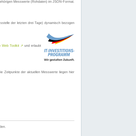
ugehörigen Messwerte (Rohdaten) im JSON-Format.
sstelle der letzten drei Tage) dynamisch bezogen
e Web Toolkit
↗
und erlaubt
 Zeitpunkte der aktuellen Messwerte liegen hier
den.