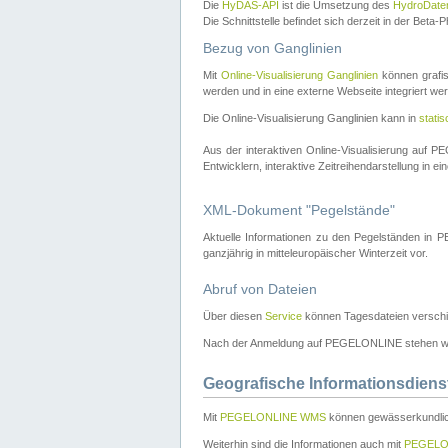
Die
HyDAS-API
ist die Umsetzung des
HydroDate
Die Schnittstelle befindet sich derzeit in der Bet
Bezug von Ganglinien
Mit
Online-Visualisierung Ganglinien
können grafis
werden und in eine externe Webseite integriert wer
Die Online-Visualisierung Ganglinien kann in
stati
Aus der interaktiven Online-Visualisierung auf
Entwicklern, interaktive Zeitreihendarstellung in 
XML-Dokument "Pegelstände"
Aktuelle Informationen zu den Pegelständen i
ganzjährig in mitteleuropäischer Winterzeit vor.
Abruf von Dateien
Über diesen
Service
können Tagesdateien verschi
Nach der Anmeldung auf PEGELONLINE stehen wei
Geografische Informationsdiens
Mit
PEGELONLINE WMS
können gewässerkundlic
Weiterhin sind die Informationen auch mit
PEGELO