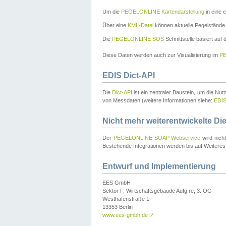
Um die
PEGELONLINE Kartendarstellung
in eine 
Über eine
KML-Datei
können aktuelle Pegelstände
Die
PEGELONLINE SOS
Schnittstelle basiert auf
Diese Daten werden auch zur Visualisierung im
PE
EDIS Dict-API
Die
Dict-API
ist ein zentraler Baustein, um die Nu
von Messdaten (weitere Informationen siehe:
EDI
Nicht mehr weiterentwickelte Di
Der
PEGELONLINE SOAP Webservice
wird nich
Bestehende Integrationen werden bis auf Weiteres 
Entwurf und Implementierung
EES GmbH
Sektor F, Wirtschaftsgebäude Aufg.re, 3. OG
Westhafenstraße 1
13353 Berlin
www.ees-gmbh.de
↗