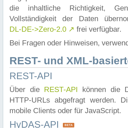
die inhaltliche Richtigkeit, Gen
Vollständigkeit der Daten über
DL-DE->Zero-2.0
↗
frei verfügbar.
Bei Fragen oder Hinweisen, verwend
REST- und XML-basiert
REST-API
Über die
REST-API
können die Da
HTTP-URLs abgefragt werden. Dies
mobile Clients oder für JavaScript.
HyDAS-API
BETA