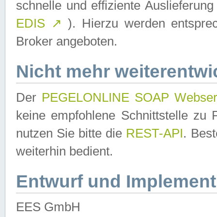
schnelle und effiziente Auslieferun
EDIS
↗
). Hierzu werden entspr
Broker angeboten.
Nicht mehr weiterentwi
Der
PEGELONLINE SOAP Webser
keine empfohlene Schnittstelle z
nutzen Sie bitte die
REST-API
. Bes
weiterhin bedient.
Entwurf und Implement
EES GmbH