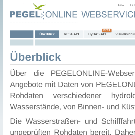
Hilfe
Lin
Überblick
REST-API
HyDAS-API
Visualisieru
Überblick
Über die PEGELONLINE-Webservic
Angebote mit Daten von PEGELONLI
Rohdaten verschiedener hydro
Wasserstände, von Binnen- und Küs
Die Wasserstraßen- und Schifffahr
ungeprüften Rohdaten bereit. Daher