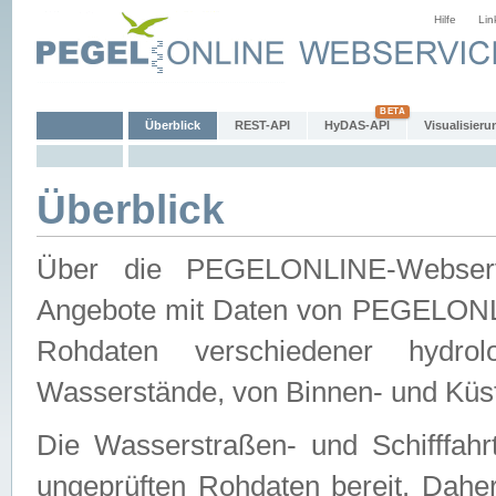
Hilfe
Lin
Überblick
REST-API
HyDAS-API
Visualisieru
Überblick
Über die PEGELONLINE-Webservic
Angebote mit Daten von PEGELONLI
Rohdaten verschiedener hydro
Wasserstände, von Binnen- und Küs
Die Wasserstraßen- und Schifffahr
ungeprüften Rohdaten bereit. Daher