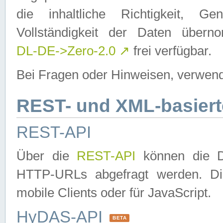
die inhaltliche Richtigkeit, Gen
Vollständigkeit der Daten über
DL-DE->Zero-2.0
↗
frei verfügbar.
Bei Fragen oder Hinweisen, verwend
REST- und XML-basiert
REST-API
Über die
REST-API
können die Da
HTTP-URLs abgefragt werden. Dies
mobile Clients oder für JavaScript.
HyDAS-API
BETA