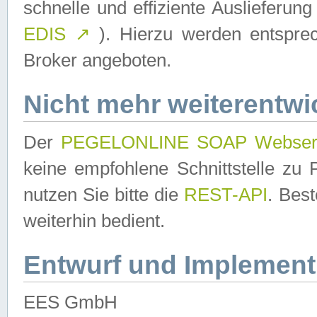
schnelle und effiziente Auslieferun
EDIS
↗
). Hierzu werden entspr
Broker angeboten.
Nicht mehr weiterentwi
Der
PEGELONLINE SOAP Webser
keine empfohlene Schnittstelle z
nutzen Sie bitte die
REST-API
. Bes
weiterhin bedient.
Entwurf und Implement
EES GmbH