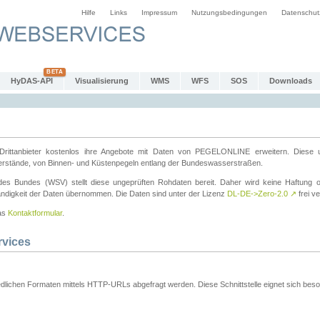
Hilfe
Links
Impressum
Nutzungsbedingungen
Datenschut
HyDAS-API
Visualisierung
WMS
WFS
SOS
Downloads
ttanbieter kostenlos ihre Angebote mit Daten von PEGELONLINE erweitern. Diese u
erstände, von Binnen- und Küstenpegeln entlang der Bundeswasserstraßen.
es Bundes (WSV) stellt diese ungeprüften Rohdaten bereit. Daher wird keine Haftung oder
ständigkeit der Daten übernommen. Die Daten sind unter der Lizenz
DL-DE->Zero-2.0
↗
frei ve
das
Kontaktformular
.
rvices
dlichen Formaten mittels HTTP-URLs abgefragt werden. Diese Schnittstelle eignet sich besond