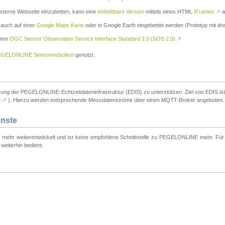
externe Webseite einzubetten, kann eine
einbettbare Version
mittels eines HTML
IFrames
↗
a
 auch auf einer
Google Maps Karte
oder in Google Earth eingebettet werden (Prototyp mit dre
 dem
OGC Sensor Observation Service Interface Standard 2.0 (SOS 2.0)
↗
GELONLINE Sensorwebclient
genutzt.
tzung der PEGELONLINE-Echtzeitdateninfrastruktur (EDIS) zu unterstützen. Ziel von EDIS ist e
S
↗
). Hierzu werden entsprechende Messdatenströme über einen MQTT-Broker angeboten.
enste
t mehr weiterentwickelt und ist keine empfohlene Schnittstelle zu PEGELONLINE mehr. Für n
weiterhin bedient.