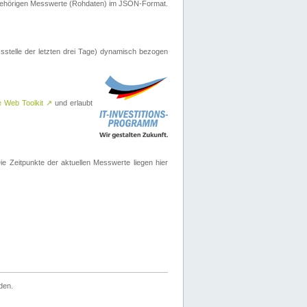
ugehörigen Messwerte (Rohdaten) im JSON-Format.
sstelle der letzten drei Tage) dynamisch bezogen
e Web Toolkit
↗
und erlaubt
 Zeitpunkte der aktuellen Messwerte liegen hier
den.