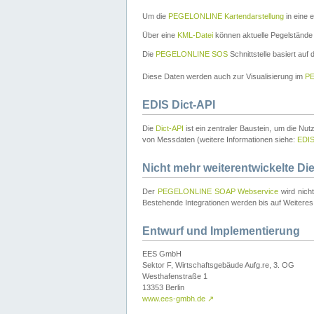
Um die
PEGELONLINE Kartendarstellung
in eine 
Über eine
KML-Datei
können aktuelle Pegelstände
Die
PEGELONLINE SOS
Schnittstelle basiert auf
Diese Daten werden auch zur Visualisierung im
PE
EDIS Dict-API
Die
Dict-API
ist ein zentraler Baustein, um die Nu
von Messdaten (weitere Informationen siehe:
EDI
Nicht mehr weiterentwickelte Di
Der
PEGELONLINE SOAP Webservice
wird nich
Bestehende Integrationen werden bis auf Weiteres 
Entwurf und Implementierung
EES GmbH
Sektor F, Wirtschaftsgebäude Aufg.re, 3. OG
Westhafenstraße 1
13353 Berlin
www.ees-gmbh.de
↗