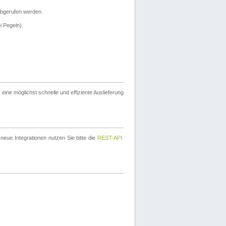
bgerufen werden.
i Pegeln).
ine möglichst schnelle und effiziente Auslieferung
eue Integrationen nutzen Sie bitte die
REST-API
.