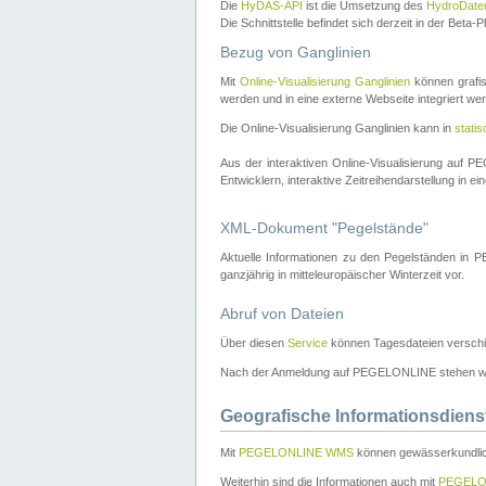
Die
HyDAS-API
ist die Umsetzung des
HydroDate
Die Schnittstelle befindet sich derzeit in der Bet
Bezug von Ganglinien
Mit
Online-Visualisierung Ganglinien
können grafis
werden und in eine externe Webseite integriert wer
Die Online-Visualisierung Ganglinien kann in
stati
Aus der interaktiven Online-Visualisierung auf
Entwicklern, interaktive Zeitreihendarstellung in 
XML-Dokument "Pegelstände"
Aktuelle Informationen zu den Pegelständen i
ganzjährig in mitteleuropäischer Winterzeit vor.
Abruf von Dateien
Über diesen
Service
können Tagesdateien verschi
Nach der Anmeldung auf PEGELONLINE stehen wei
Geografische Informationsdiens
Mit
PEGELONLINE WMS
können gewässerkundlic
Weiterhin sind die Informationen auch mit
PEGELO