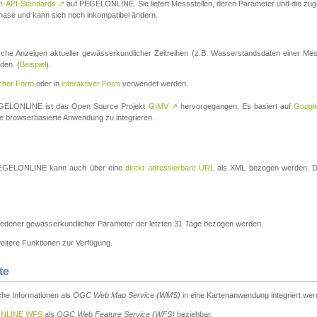
n-API-Standards
↗
auf PEGELONLINE. Sie liefert Messstellen, deren Parameter und die z
a-Phase und kann sich noch inkompatibel ändern.
che Anzeigen aktueller gewässerkundlicher Zeitreihen (z.B. Wasserstandsdaten einer Mes
den. (
Beispiel
).
scher Form
oder in
interaktiver Form
verwendet werden.
 PEGELONLINE ist das Open Source Projekt
GIMV
↗
hervorgegangen. Es basiert auf
Googl
eine browserbasierte Anwendung zu integrieren.
n PEGELONLINE kann auch über eine
direkt adressierbare URL
als XML bezogen werden. Die
edener gewässerkundlicher Parameter der letzten 31 Tage bezogen werden.
tere Funktionen zur Verfügung.
te
he Informationen als
OGC Web Map Service (WMS)
in eine Kartenanwendung integriert wer
NLINE WFS
als
OGC Web Feature Service (WFS)
beziehbar.